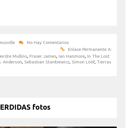
nusville
No Hay Comentarios
Enlace Permanente A:
eirdre Mullins
,
Fraser James
,
Ian Hanmore
,
In The Lost
S. Anderson
,
Sebastian Stankiewicz
,
Simon Lööf
,
Tierras
ERDIDAS fotos