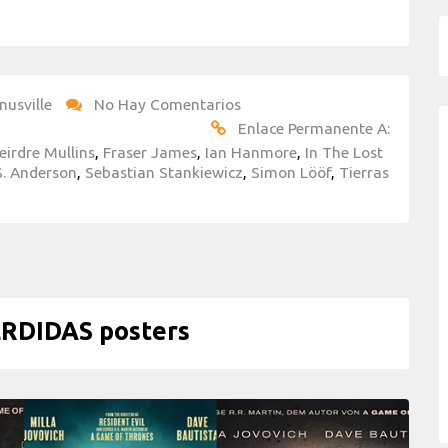
nusville
No Hay Comentarios
Enlace Permanente A:
eirdre Mullins
,
Fraser James
,
Ian Hanmore
,
In The Lost
S. Anderson
,
Sebastian Stankiewicz
,
Simon Lööf
,
Tierras
RDIDAS posters