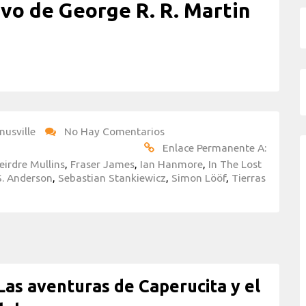
vo de George R. R. Martin
nusville
No Hay Comentarios
Enlace Permanente A:
eirdre Mullins
,
Fraser James
,
Ian Hanmore
,
In The Lost
S. Anderson
,
Sebastian Stankiewicz
,
Simon Lööf
,
Tierras
as aventuras de Caperucita y el