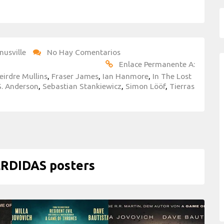
nusville
No Hay Comentarios
Enlace Permanente A:
eirdre Mullins
,
Fraser James
,
Ian Hanmore
,
In The Lost
S. Anderson
,
Sebastian Stankiewicz
,
Simon Lööf
,
Tierras
RDIDAS posters