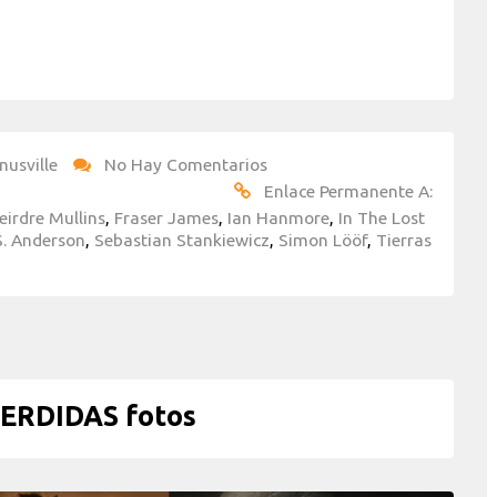
nusville
No Hay Comentarios
Enlace Permanente A:
eirdre Mullins
,
Fraser James
,
Ian Hanmore
,
In The Lost
S. Anderson
,
Sebastian Stankiewicz
,
Simon Lööf
,
Tierras
ERDIDAS fotos