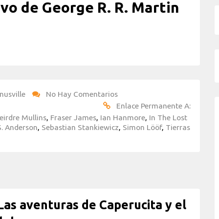
vo de George R. R. Martin
nusville
No Hay Comentarios
Enlace Permanente A:
eirdre Mullins
,
Fraser James
,
Ian Hanmore
,
In The Lost
S. Anderson
,
Sebastian Stankiewicz
,
Simon Lööf
,
Tierras
as aventuras de Caperucita y el