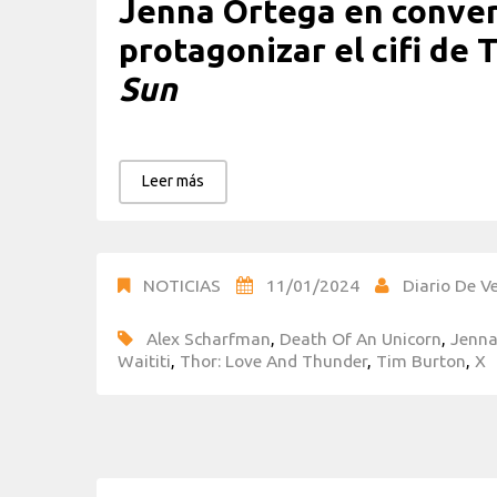
Jenna Ortega en conver
protagonizar el cifi de 
Sun
Leer más
NOTICIAS
11/01/2024
Diario De Ve
Alex Scharfman
,
Death Of An Unicorn
,
Jenna
Waititi
,
Thor: Love And Thunder
,
Tim Burton
,
X