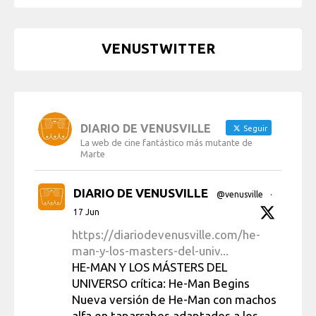
VENUSTWITTER
DIARIO DE VENUSVILLE
Seguir
La web de cine fantástico más mutante de
Marte
DIARIO DE VENUSVILLE
@venusville
·
17 Jun
https://diariodevenusville.com/he-
man-y-los-masters-del-univ...
HE-MAN Y LOS MÁSTERS DEL
UNIVERSO crítica: He-Man Begins
Nueva versión de He-Man con machos
alfa en taparrabos adaptados a los