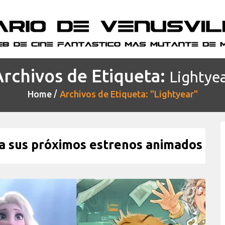
Archivos de Etiqueta:
Lightye
Home
Archivos de Etiqueta: "Lightyear"
ia sus próximos estrenos animados