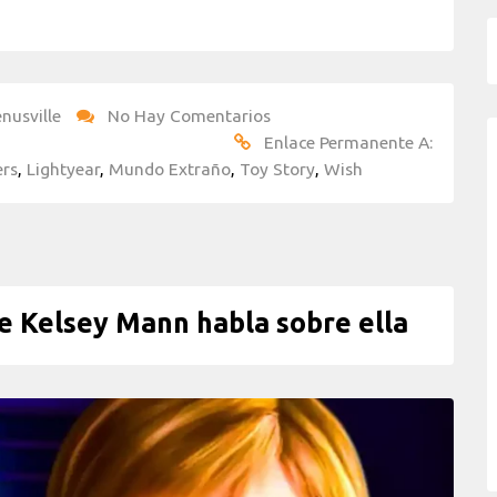
nusville
No Hay Comentarios
Enlace Permanente A:
rs
,
Lightyear
,
Mundo Extraño
,
Toy Story
,
Wish
re Kelsey Mann habla sobre ella