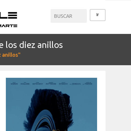
 los diez anillos
CATEGORÍAS
 anillos"