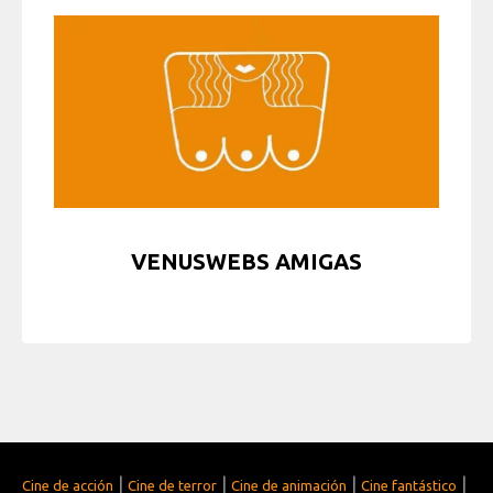
VENUSWEBS AMIGAS
|
|
|
|
Cine de acción
Cine de terror
Cine de animación
Cine fantástico