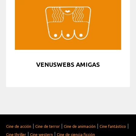
VENUSWEBS AMIGAS
|
|
|
|
Cine de acción
Cine de terror
Cine de animación
Cine fantástico
|
|
Cine thriller
Cine western
Cine de ciencia ficción