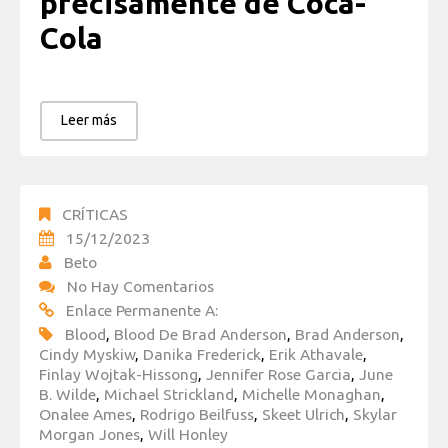
precisamente de Coca-
Cola
Leer más
CRÍTICAS
15/12/2023
Beto
No Hay Comentarios
Enlace Permanente A:
Blood
,
Blood De Brad Anderson
,
Brad Anderson
,
Cindy Myskiw
,
Danika Frederick
,
Erik Athavale
,
Finlay Wojtak-Hissong
,
Jennifer Rose Garcia
,
June
B. Wilde
,
Michael Strickland
,
Michelle Monaghan
,
Onalee Ames
,
Rodrigo Beilfuss
,
Skeet Ulrich
,
Skylar
Morgan Jones
,
Will Honley