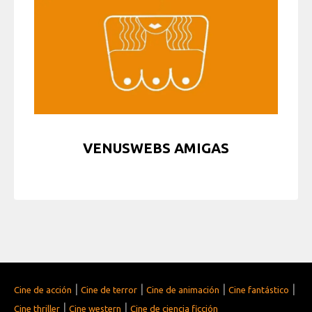
VENUSWEBS AMIGAS
|
|
|
|
Cine de acción
Cine de terror
Cine de animación
Cine fantástico
|
|
Cine thriller
Cine western
Cine de ciencia ficción