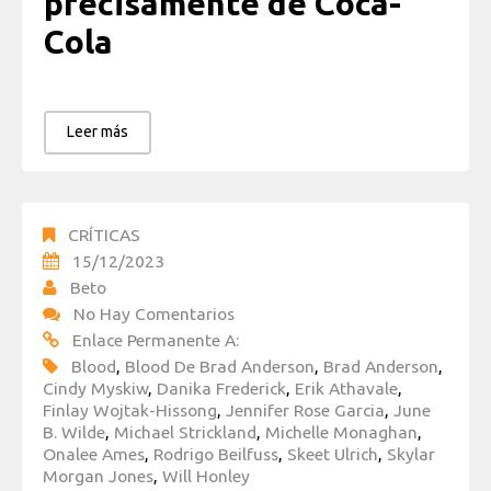
precisamente de Coca-
Cola
Leer más
CRÍTICAS
15/12/2023
Beto
No Hay Comentarios
Enlace Permanente A:
Blood
,
Blood De Brad Anderson
,
Brad Anderson
,
Cindy Myskiw
,
Danika Frederick
,
Erik Athavale
,
Finlay Wojtak-Hissong
,
Jennifer Rose Garcia
,
June
B. Wilde
,
Michael Strickland
,
Michelle Monaghan
,
Onalee Ames
,
Rodrigo Beilfuss
,
Skeet Ulrich
,
Skylar
Morgan Jones
,
Will Honley