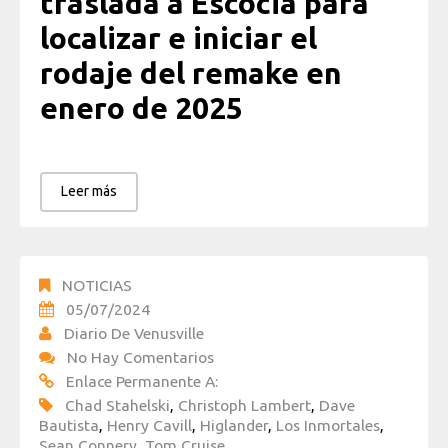
traslada a Escocia para
localizar e iniciar el
rodaje del remake en
enero de 2025
Leer más
NOTICIAS
05/07/2024
Diario De Venusville
No Hay Comentarios
Enlace Permanente A:
Chad Stahelski
,
Christoph Lambert
,
Dave
Bautista
,
Henry Cavill
,
Higlander
,
Los Inmortales
,
Sean Connery
,
Tom Cruise