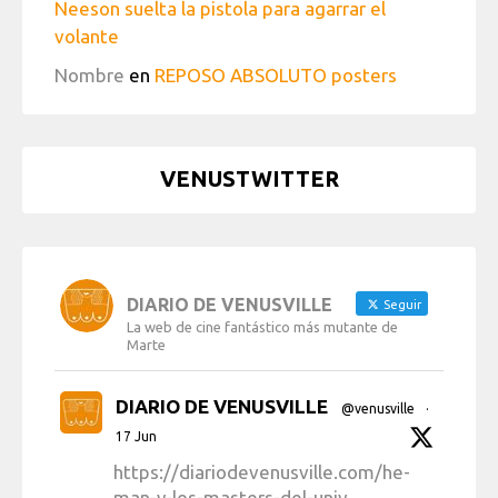
Neeson suelta la pistola para agarrar el
volante
Nombre
en
REPOSO ABSOLUTO posters
VENUSTWITTER
DIARIO DE VENUSVILLE
Seguir
La web de cine fantástico más mutante de
Marte
DIARIO DE VENUSVILLE
@venusville
·
17 Jun
https://diariodevenusville.com/he-
man-y-los-masters-del-univ...