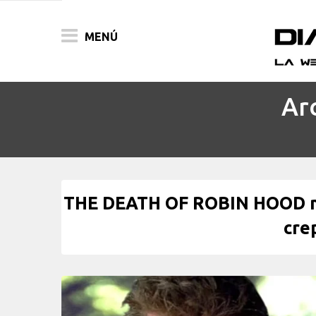
MENÚ
Ar
ACTUALIDAD
PELÍCULAS
PRENSA
THE DEATH OF ROBIN HOOD no
FESTIVALES
cre