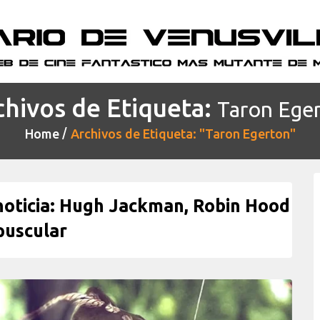
chivos de Etiqueta:
Taron Ege
Home
Archivos de Etiqueta: "Taron Egerton"
ticia: Hugh Jackman, Robin Hood
puscular