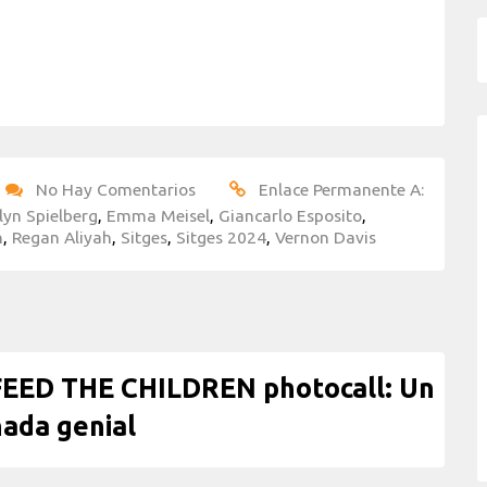
No Hay Comentarios
Enlace Permanente A:
lyn Spielberg
,
Emma Meisel
,
Giancarlo Esposito
,
n
,
Regan Aliyah
,
Sitges
,
Sitges 2024
,
Vernon Davis
FEED THE CHILDREN photocall: Un
ada genial