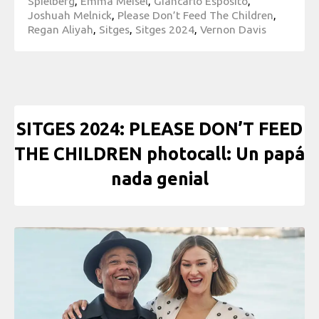
Spielberg
,
Emma Meisel
,
Giancarlo Esposito
,
Joshuah Melnick
,
Please Don’t Feed The Children
,
Regan Aliyah
,
Sitges
,
Sitges 2024
,
Vernon Davis
SITGES 2024: PLEASE DON’T FEED
THE CHILDREN photocall: Un papá
nada genial