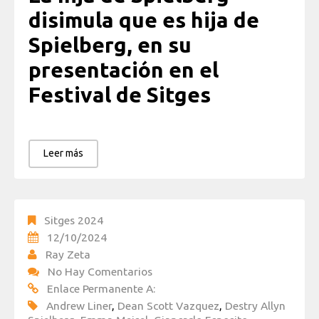
disimula que es hija de
Spielberg, en su
presentación en el
Festival de Sitges
Leer más
Sitges 2024
12/10/2024
Ray Zeta
No Hay Comentarios
Enlace Permanente A:
Andrew Liner
,
Dean Scott Vazquez
,
Destry Allyn