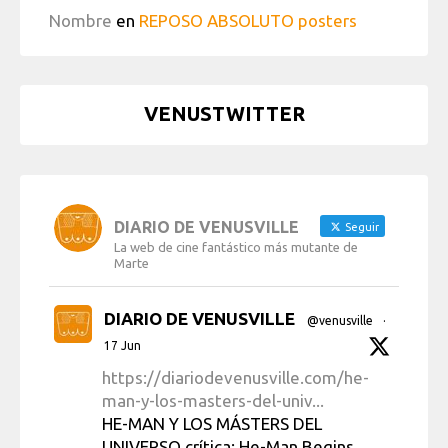
Nombre
en
REPOSO ABSOLUTO posters
VENUSTWITTER
DIARIO DE VENUSVILLE
Seguir
La web de cine fantástico más mutante de
Marte
DIARIO DE VENUSVILLE
@venusville
·
17 Jun
https://diariodevenusville.com/he-
man-y-los-masters-del-univ...
HE-MAN Y LOS MÁSTERS DEL
UNIVERSO crítica: He-Man Begins