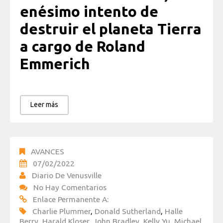
enésimo intento de
destruir el planeta Tierra
a cargo de Roland
Emmerich
Leer más
AVANCES
07/02/2022
Diario De Venusville
No Hay Comentarios
Enlace Permanente A:
Charlie Plummer
,
Donald Sutherland
,
Halle
Berry
,
Harald Kloser
,
John Bradley
,
Kelly Yu
,
Michael