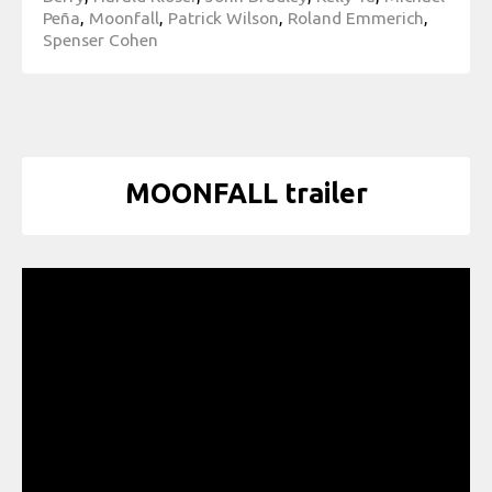
Peña
,
Moonfall
,
Patrick Wilson
,
Roland Emmerich
,
Spenser Cohen
MOONFALL trailer