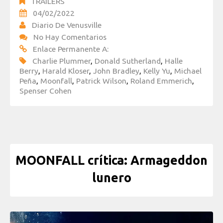
TRAILERS
04/02/2022
Diario De Venusville
No Hay Comentarios
Enlace Permanente A:
Charlie Plummer
,
Donald Sutherland
,
Halle
Berry
,
Harald Kloser
,
John Bradley
,
Kelly Yu
,
Michael
Peña
,
Moonfall
,
Patrick Wilson
,
Roland Emmerich
,
Spenser Cohen
MOONFALL crítica: Armageddon
lunero