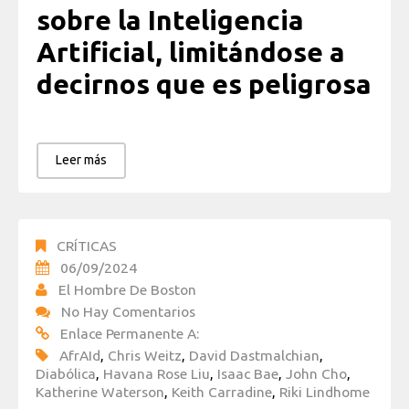
sobre la Inteligencia
Artificial, limitándose a
decirnos que es peligrosa
Leer más
CRÍTICAS
06/09/2024
El Hombre De Boston
No Hay Comentarios
Enlace Permanente A:
AfrAId
,
Chris Weitz
,
David Dastmalchian
,
Diabólica
,
Havana Rose Liu
,
Isaac Bae
,
John Cho
,
Katherine Waterson
,
Keith Carradine
,
Riki Lindhome