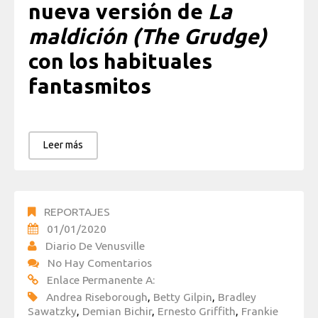
nueva versión de
La
maldición (The Grudge)
con los habituales
fantasmitos
Leer más
REPORTAJES
01/01/2020
Diario De Venusville
No Hay Comentarios
Enlace Permanente A:
Andrea Riseborough
,
Betty Gilpin
,
Bradley
Sawatzky
,
Demian Bichir
,
Ernesto Griffith
,
Frankie