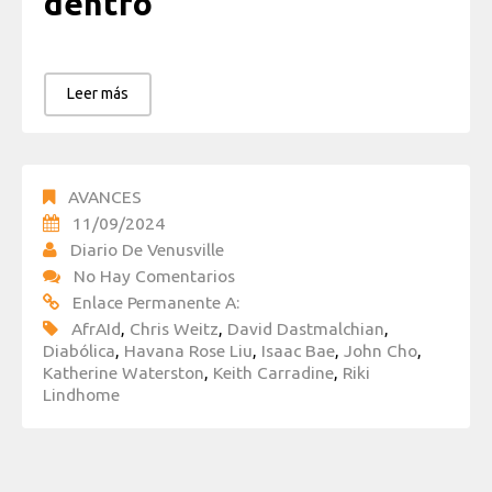
dentro
Leer más
AVANCES
11/09/2024
Diario De Venusville
No Hay Comentarios
Enlace Permanente A:
AfrAId
,
Chris Weitz
,
David Dastmalchian
,
Diabólica
,
Havana Rose Liu
,
Isaac Bae
,
John Cho
,
Katherine Waterston
,
Keith Carradine
,
Riki
Lindhome