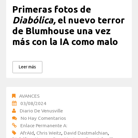
Primeras fotos de
Diabólica,
el nuevo terror
de Blumhouse una vez
más con la IA como malo
Leer más
AVANCES
03/08/2024
Diario De Venusville
No Hay Comentarios
Enlace Permanente A:
AfrAId
,
Chris Weitz
,
David Dastmalchian
,