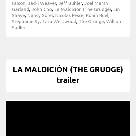
Faison
,
Jacki Weaver
,
Jeff Buhler
,
Joel Marsh
Garland
,
John Cho
,
La Maldición (The Grudge)
,
Lin
Shaye
,
Nancy Sorel
,
Nicolas Pesce
,
Robin Ruel
,
Stephanie Sy
,
Tara Westwood
,
The Grudge
,
William
Sadler
LA MALDICIÓN (THE GRUDGE)
trailer