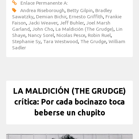
Enlace Permanente A:
Andrea Riseborough
,
Betty Gilpin
,
Bradley
Sawatzky
,
Demian Bichir
,
Ernesto Griffith
,
Frankie
Faison
,
Jacki Weaver
,
Jeff Buhler
,
Joel Marsh
Garland
,
John Cho
,
La Maldición (The Grudge)
,
Lin
Shaye
,
Nancy Sorel
,
Nicolas Pesce
,
Robin Ruel
,
Stephanie Sy
,
Tara Westwood
,
The Grudge
,
William
Sadler
LA MALDICIÓN (THE GRUDGE)
crítica: Por cada bocinazo toca
beberse un chupito