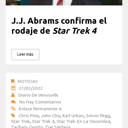
J.J. Abrams confirma el
rodaje de
Star Trek 4
Leer más
NOTICIAS
21/02/2022
Diario De Venusville
No Hay Comentarios
Enlace Permanente A:
Chris Pine
,
John Cho
,
Karl Urban
,
Simon Pegg
,
Star Trek
,
Star Trek 4
,
Star Trek: En La Oscuridad
,
Zachary Quinto
,
Zoe Saldana