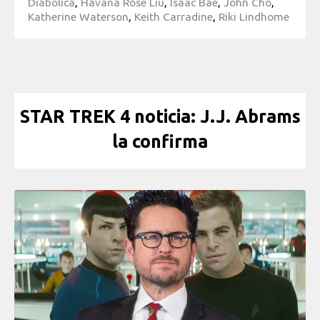
Diabólica
,
Havana Rose Liu
,
Isaac Bae
,
John Cho
,
Katherine Waterson
,
Keith Carradine
,
Riki Lindhome
STAR TREK 4 noticia: J.J. Abrams
la confirma