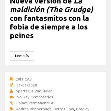
Nueva versión de
La
maldición (The Grudge)
con fantasmitos con la
fobia de siempre a los
peines
Leer más
CRÍTICAS
01/01/2020
Spartacus Van Halen
No Hay Comentarios
Enlace Permanente A:
Andrea Riseborough
,
Betty Gilpin
,
Bradley