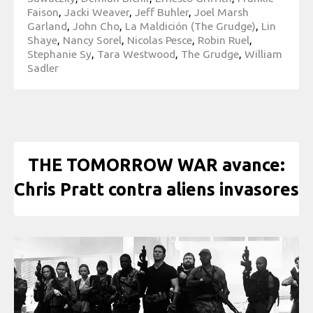
Faison
,
Jacki Weaver
,
Jeff Buhler
,
Joel Marsh
Garland
,
John Cho
,
La Maldición (The Grudge)
,
Lin
Shaye
,
Nancy Sorel
,
Nicolas Pesce
,
Robin Ruel
,
Stephanie Sy
,
Tara Westwood
,
The Grudge
,
William
Sadler
THE TOMORROW WAR avance:
Chris Pratt contra aliens invasores