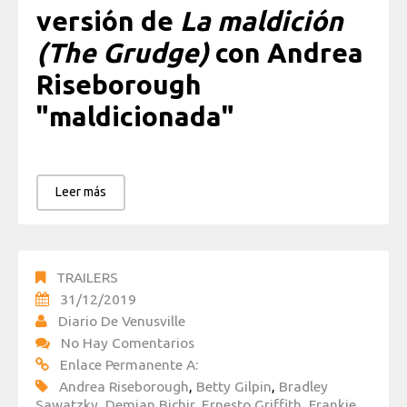
versión de
La maldición
(The Grudge)
con Andrea
Riseborough
"maldicionada"
Leer más
TRAILERS
31/12/2019
Diario De Venusville
No Hay Comentarios
Enlace Permanente A:
Andrea Riseborough
,
Betty Gilpin
,
Bradley
Sawatzky
,
Demian Bichir
,
Ernesto Griffith
,
Frankie