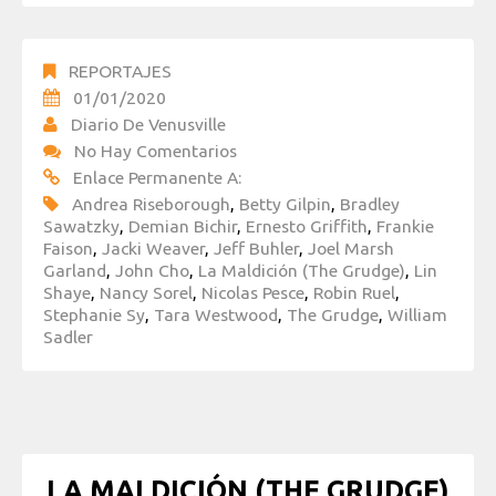
REPORTAJES
01/01/2020
Diario De Venusville
No Hay Comentarios
Enlace Permanente A:
Andrea Riseborough
,
Betty Gilpin
,
Bradley
Sawatzky
,
Demian Bichir
,
Ernesto Griffith
,
Frankie
Faison
,
Jacki Weaver
,
Jeff Buhler
,
Joel Marsh
Garland
,
John Cho
,
La Maldición (The Grudge)
,
Lin
Shaye
,
Nancy Sorel
,
Nicolas Pesce
,
Robin Ruel
,
Stephanie Sy
,
Tara Westwood
,
The Grudge
,
William
Sadler
LA MALDICIÓN (THE GRUDGE)