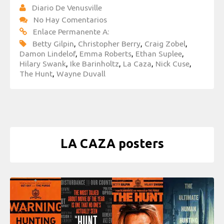
Diario De Venusville
No Hay Comentarios
Enlace Permanente A:
Betty Gilpin
,
Christopher Berry
,
Craig Zobel
,
Damon Lindelof
,
Emma Roberts
,
Ethan Suplee
,
Hilary Swank
,
Ike Barinholtz
,
La Caza
,
Nick Cuse
,
The Hunt
,
Wayne Duvall
LA CAZA posters