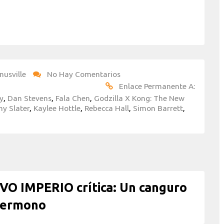
nusville
No Hay Comentarios
Enlace Permanente A:
y
,
Dan Stevens
,
Fala Chen
,
Godzilla X Kong: The New
y Slater
,
Kaylee Hottle
,
Rebecca Hall
,
Simon Barrett
,
O IMPERIO crítica: Un canguro
permono