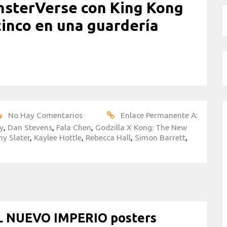
nsterVerse con King Kong
cinco en una guardería
No Hay Comentarios
Enlace Permanente A:
y
,
Dan Stevens
,
Fala Chen
,
Godzilla X Kong: The New
y Slater
,
Kaylee Hottle
,
Rebecca Hall
,
Simon Barrett
,
L NUEVO IMPERIO posters