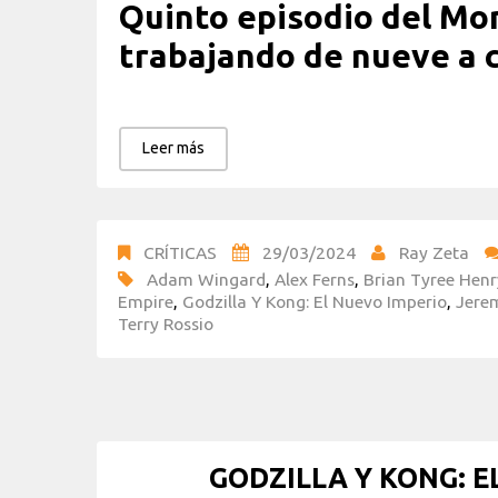
Quinto episodio del Mo
trabajando de nueve a 
Leer más
CRÍTICAS
29/03/2024
Ray Zeta
Adam Wingard
,
Alex Ferns
,
Brian Tyree Henr
Empire
,
Godzilla Y Kong: El Nuevo Imperio
,
Jerem
Terry Rossio
GODZILLA Y KONG: E