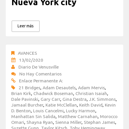
Nueva York city
Leer más
AVANCES
13/02/2020
Diario De Venusville
No Hay Comentarios
Enlace Permanente A:
21 Bridges
,
Adam Desautels
,
Adam Mervis
,
Brian Kirk
,
Chadwick Boseman
,
Christian Isaiah
,
Dale Pavinski
,
Gary Carr
,
Gina Destra
,
J.K. Simmons
,
Jamaal Burcher
,
Katie McClellan
,
Keith David
,
Kevin
D. Benton
,
Louis Cancelmi
,
Lucky Harmon
,
Manhattan Sin Salida
,
Matthew Carnahan
,
Morocco
Omari
,
Shayna Ryan
,
Sienna Miller
,
Stephan James
,
Suzette Gunn
,
Taylor Kitsch
,
Toby Hemingway
,