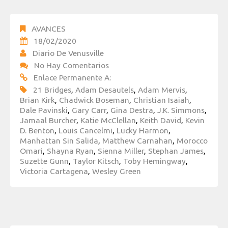
AVANCES
18/02/2020
Diario De Venusville
No Hay Comentarios
Enlace Permanente A:
21 Bridges
,
Adam Desautels
,
Adam Mervis
,
Brian Kirk
,
Chadwick Boseman
,
Christian Isaiah
,
Dale Pavinski
,
Gary Carr
,
Gina Destra
,
J.K. Simmons
,
Jamaal Burcher
,
Katie McClellan
,
Keith David
,
Kevin
D. Benton
,
Louis Cancelmi
,
Lucky Harmon
,
Manhattan Sin Salida
,
Matthew Carnahan
,
Morocco
Omari
,
Shayna Ryan
,
Sienna Miller
,
Stephan James
,
Suzette Gunn
,
Taylor Kitsch
,
Toby Hemingway
,
Victoria Cartagena
,
Wesley Green