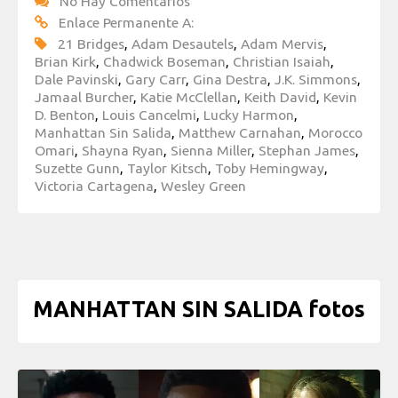
No Hay Comentarios
Enlace Permanente A:
21 Bridges
,
Adam Desautels
,
Adam Mervis
,
Brian Kirk
,
Chadwick Boseman
,
Christian Isaiah
,
Dale Pavinski
,
Gary Carr
,
Gina Destra
,
J.K. Simmons
,
Jamaal Burcher
,
Katie McClellan
,
Keith David
,
Kevin
D. Benton
,
Louis Cancelmi
,
Lucky Harmon
,
Manhattan Sin Salida
,
Matthew Carnahan
,
Morocco
Omari
,
Shayna Ryan
,
Sienna Miller
,
Stephan James
,
Suzette Gunn
,
Taylor Kitsch
,
Toby Hemingway
,
Victoria Cartagena
,
Wesley Green
MANHATTAN SIN SALIDA fotos