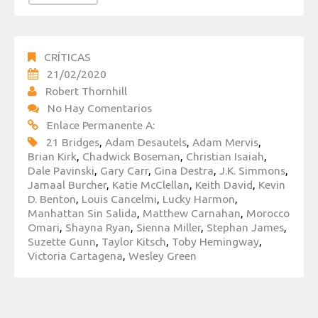
CRÍTICAS
21/02/2020
Robert Thornhill
No Hay Comentarios
Enlace Permanente A:
21 Bridges
,
Adam Desautels
,
Adam Mervis
,
Brian Kirk
,
Chadwick Boseman
,
Christian Isaiah
,
Dale Pavinski
,
Gary Carr
,
Gina Destra
,
J.K. Simmons
,
Jamaal Burcher
,
Katie McClellan
,
Keith David
,
Kevin
D. Benton
,
Louis Cancelmi
,
Lucky Harmon
,
Manhattan Sin Salida
,
Matthew Carnahan
,
Morocco
Omari
,
Shayna Ryan
,
Sienna Miller
,
Stephan James
,
Suzette Gunn
,
Taylor Kitsch
,
Toby Hemingway
,
Victoria Cartagena
,
Wesley Green