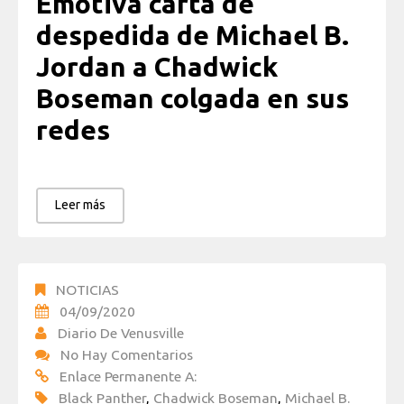
Emotiva carta de
despedida de Michael B.
Jordan a Chadwick
Boseman colgada en sus
redes
Leer más
NOTICIAS
04/09/2020
Diario De Venusville
No Hay Comentarios
Enlace Permanente A:
Black Panther
,
Chadwick Boseman
,
Michael B.