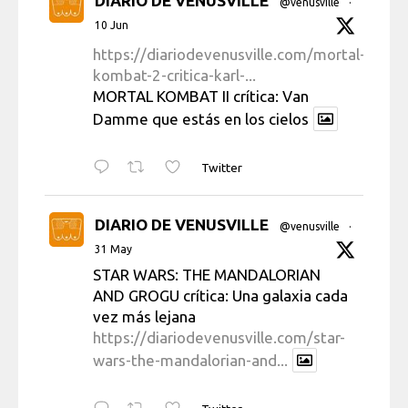
DIARIO DE VENUSVILLE
@venusville
·
10 Jun
https://diariodevenusville.com/mortal-
kombat-2-critica-karl-...
MORTAL KOMBAT II crítica: Van
Damme que estás en los cielos
Twitter
DIARIO DE VENUSVILLE
@venusville
·
31 May
STAR WARS: THE MANDALORIAN
AND GROGU crítica: Una galaxia cada
vez más lejana
https://diariodevenusville.com/star-
wars-the-mandalorian-and...