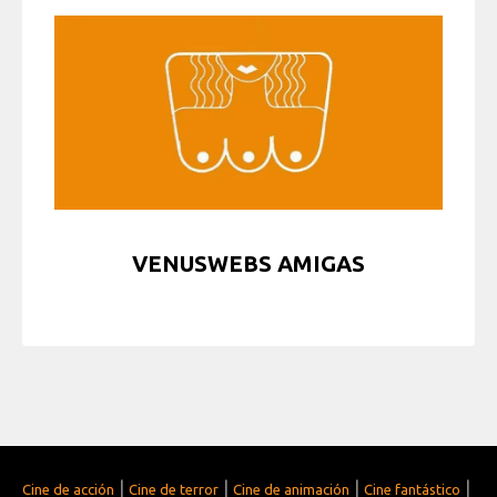
VENUSWEBS AMIGAS
|
|
|
|
Cine de acción
Cine de terror
Cine de animación
Cine fantástico