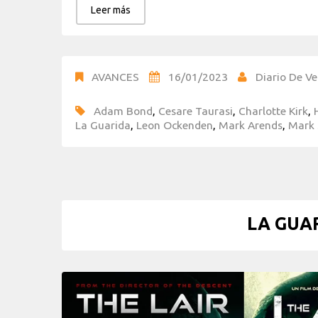
Leer más
AVANCES
16/01/2023
Diario De Ve
Adam Bond
,
Cesare Taurasi
,
Charlotte Kirk
,
La Guarida
,
Leon Ockenden
,
Mark Arends
,
Mark 
LA GUAR