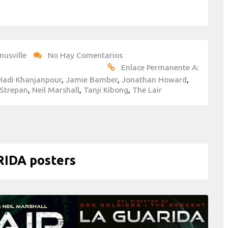
nusville
No Hay Comentarios
Enlace Permanente A:
Hadi Khanjanpour
,
Jamie Bamber
,
Jonathan Howard
,
Strepan
,
Neil Marshall
,
Tanji Kibong
,
The Lair
IDA posters