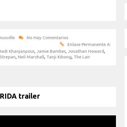
nusville
No Hay Comentarios
Enlace Permanente A:
Hadi Khanjanpour
,
Jamie Bamber
,
Jonathan Howard
,
Strepan
,
Neil Marshall
,
Tanji Kibong
,
The Lair
IDA trailer