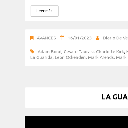
Leer más
AVANCES
16/01/2023
Diario De Ve
Adam Bond
,
Cesare Taurasi
,
Charlotte Kirk
,
La Guarida
,
Leon Ockenden
,
Mark Arends
,
Mark 
LA GUAR