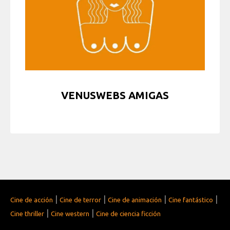
VENUSWEBS AMIGAS
|
|
|
|
Cine de acción
Cine de terror
Cine de animación
Cine fantástico
|
|
Cine thriller
Cine western
Cine de ciencia ficción