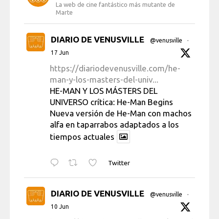
La web de cine fantástico más mutante de
Marte
DIARIO DE VENUSVILLE
@venusville
·
17 Jun
https://diariodevenusville.com/he-
man-y-los-masters-del-univ...
HE-MAN Y LOS MÁSTERS DEL
UNIVERSO crítica: He-Man Begins
Nueva versión de He-Man con machos
alfa en taparrabos adaptados a los
tiempos actuales
Twitter
DIARIO DE VENUSVILLE
@venusville
·
10 Jun