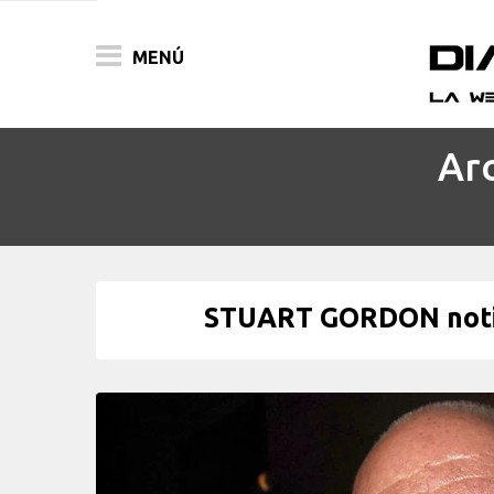
MENÚ
Arc
ACTUALIDAD
PELÍCULAS
PRENSA
STUART GORDON notici
FESTIVALES