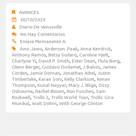
AVANCES
30/10/2020
Diario De Venusville
No Hay Comentarios
Enlace Permanente A:
Aino Jawo
,
Anderson .Paak
,
Anna Kendrick
,
Anthony Ramos
,
Betsy Sodaro
,
Caroline Hjelt
,
Charlyne Yi
,
David P. Smith
,
Ester Dean
,
Flula Borg
,
Glenn Berger
,
Gustavo Dudamel
,
J Balvin
,
James
Corden
,
Jamie Dornan
,
Jonathan Aibel
,
Justin
Timberlake
,
Karan Soni
,
Kelly Clarkson
,
Kenan
Thompson
,
Kunal Nayyar
,
Mary J. Blige
,
Ozzy
Osbourne
,
Rachel Bloom
,
Ron Funches
,
Sam
Rockwell
,
Trolls 2
,
Trolls World Tour
,
Trolls: Gira
Mundial
,
Walt Dohrn
,
With George Clinton