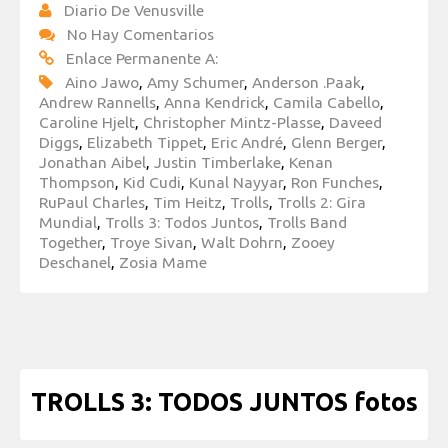
Diario De Venusville
No Hay Comentarios
Enlace Permanente A:
Aino Jawo
,
Amy Schumer
,
Anderson .Paak
,
Andrew Rannells
,
Anna Kendrick
,
Camila Cabello
,
Caroline Hjelt
,
Christopher Mintz-Plasse
,
Daveed
Diggs
,
Elizabeth Tippet
,
Eric André
,
Glenn Berger
,
Jonathan Aibel
,
Justin Timberlake
,
Kenan
Thompson
,
Kid Cudi
,
Kunal Nayyar
,
Ron Funches
,
RuPaul Charles
,
Tim Heitz
,
Trolls
,
Trolls 2: Gira
Mundial
,
Trolls 3: Todos Juntos
,
Trolls Band
Together
,
Troye Sivan
,
Walt Dohrn
,
Zooey
Deschanel
,
Zosia Mame
TROLLS 3: TODOS JUNTOS fotos