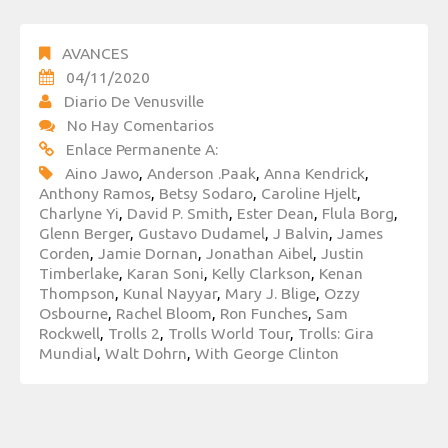
AVANCES
04/11/2020
Diario De Venusville
No Hay Comentarios
Enlace Permanente A:
Aino Jawo
,
Anderson .Paak
,
Anna Kendrick
,
Anthony Ramos
,
Betsy Sodaro
,
Caroline Hjelt
,
Charlyne Yi
,
David P. Smith
,
Ester Dean
,
Flula Borg
,
Glenn Berger
,
Gustavo Dudamel
,
J Balvin
,
James
Corden
,
Jamie Dornan
,
Jonathan Aibel
,
Justin
Timberlake
,
Karan Soni
,
Kelly Clarkson
,
Kenan
Thompson
,
Kunal Nayyar
,
Mary J. Blige
,
Ozzy
Osbourne
,
Rachel Bloom
,
Ron Funches
,
Sam
Rockwell
,
Trolls 2
,
Trolls World Tour
,
Trolls: Gira
Mundial
,
Walt Dohrn
,
With George Clinton