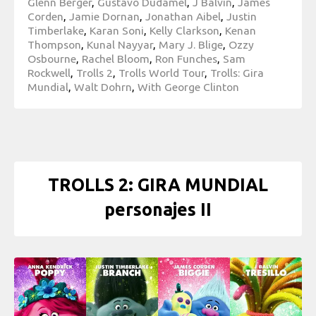
Glenn Berger
,
Gustavo Dudamel
,
J Balvin
,
James
Corden
,
Jamie Dornan
,
Jonathan Aibel
,
Justin
Timberlake
,
Karan Soni
,
Kelly Clarkson
,
Kenan
Thompson
,
Kunal Nayyar
,
Mary J. Blige
,
Ozzy
Osbourne
,
Rachel Bloom
,
Ron Funches
,
Sam
Rockwell
,
Trolls 2
,
Trolls World Tour
,
Trolls: Gira
Mundial
,
Walt Dohrn
,
With George Clinton
TROLLS 2: GIRA MUNDIAL
personajes II