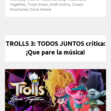
Together
,
Troye Sivan
,
Walt Dohrn
,
Zooey
Deschanel
,
Zosia Mame
TROLLS 3: TODOS JUNTOS crítica:
¡Que pare la música!