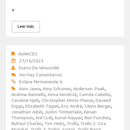
>
Leer más
AVANCES
27/10/2023
Diario De Venusville
No Hay Comentarios
Enlace Permanente A:
Aino Jawo
,
Amy Schumer
,
Anderson .Paak
,
Andrew Rannells
,
Anna Kendrick
,
Camila Cabello
,
Caroline Hjelt
,
Christopher Mintz-Plasse
,
Daveed
Diggs
,
Elizabeth Tippet
,
Eric André
,
Glenn Berger
,
Jonathan Aibel
,
Justin Timberlake
,
Kenan
Thompson
,
Kid Cudi
,
Kunal Nayyar
,
Ron Funches
,
RuPaul Charles
,
Tim Heitz
,
Trolls
,
Trolls 2: Gira
Mundial
,
Trolls 3: Todos Juntos
,
Trolls Band