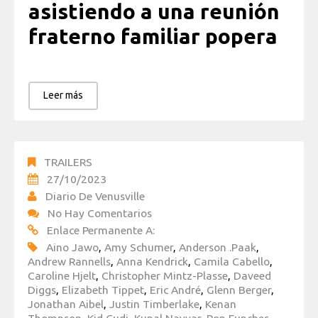
asistiendo a una reunión
fraterno familiar popera
Leer más
TRAILERS
27/10/2023
Diario De Venusville
No Hay Comentarios
Enlace Permanente A:
Aino Jawo
,
Amy Schumer
,
Anderson .Paak
,
Andrew Rannells
,
Anna Kendrick
,
Camila Cabello
,
Caroline Hjelt
,
Christopher Mintz-Plasse
,
Daveed
Diggs
,
Elizabeth Tippet
,
Eric André
,
Glenn Berger
,
Jonathan Aibel
,
Justin Timberlake
,
Kenan
Thompson
,
Kid Cudi
,
Kunal Nayyar
,
Ron Funches
,