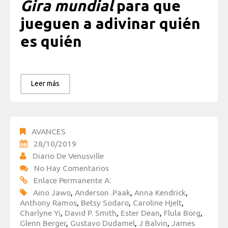
Gira mundial
para que
jueguen a adivinar quién
es quién
Leer más
AVANCES
28/10/2019
Diario De Venusville
No Hay Comentarios
Enlace Permanente A:
Aino Jawo
,
Anderson .Paak
,
Anna Kendrick
,
Anthony Ramos
,
Betsy Sodaro
,
Caroline Hjelt
,
Charlyne Yi
,
David P. Smith
,
Ester Dean
,
Flula Borg
,
Glenn Berger
,
Gustavo Dudamel
,
J Balvin
,
James