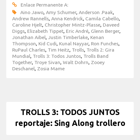
Enlace Permanente A:
Aino Jawo
,
Amy Schumer
,
Anderson .Paak
,
Andrew Rannells
,
Anna Kendrick
,
Camila Cabello
,
Caroline Hjelt
,
Christopher Mintz-Plasse
,
Daveed
Diggs
,
Elizabeth Tippet
,
Eric André
,
Glenn Berger
,
Jonathan Aibel
,
Justin Timberlake
,
Kenan
Thompson
,
Kid Cudi
,
Kunal Nayyar
,
Ron Funches
,
RuPaul Charles
,
Tim Heitz
,
Trolls
,
Trolls 2: Gira
Mundial
,
Trolls 3: Todos Juntos
,
Trolls Band
Together
,
Troye Sivan
,
Walt Dohrn
,
Zooey
Deschanel
,
Zosia Mame
TROLLS 3: TODOS JUNTOS
reportaje: Sing Along trollero