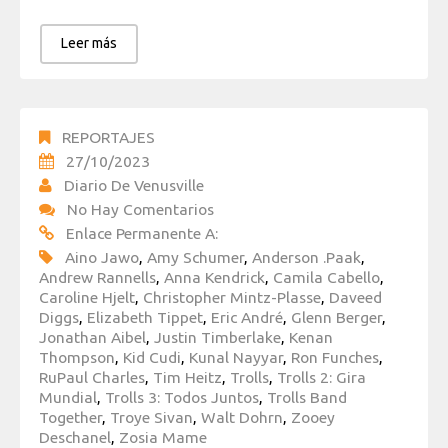
Leer más
REPORTAJES
27/10/2023
Diario De Venusville
No Hay Comentarios
Enlace Permanente A:
Aino Jawo
,
Amy Schumer
,
Anderson .Paak
,
Andrew Rannells
,
Anna Kendrick
,
Camila Cabello
,
Caroline Hjelt
,
Christopher Mintz-Plasse
,
Daveed
Diggs
,
Elizabeth Tippet
,
Eric André
,
Glenn Berger
,
Jonathan Aibel
,
Justin Timberlake
,
Kenan
Thompson
,
Kid Cudi
,
Kunal Nayyar
,
Ron Funches
,
RuPaul Charles
,
Tim Heitz
,
Trolls
,
Trolls 2: Gira
Mundial
,
Trolls 3: Todos Juntos
,
Trolls Band
Together
,
Troye Sivan
,
Walt Dohrn
,
Zooey
Deschanel
,
Zosia Mame