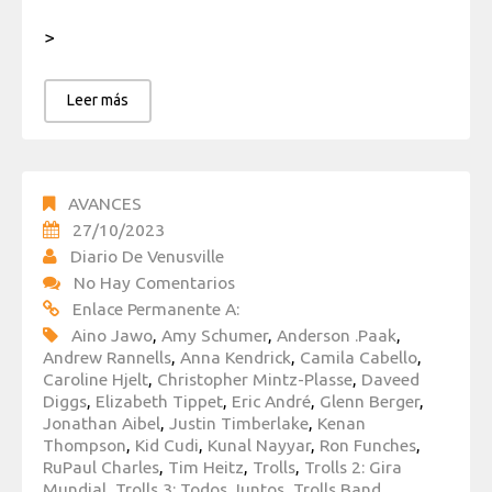
>
Leer más
AVANCES
27/10/2023
Diario De Venusville
No Hay Comentarios
Enlace Permanente A:
Aino Jawo
,
Amy Schumer
,
Anderson .Paak
,
Andrew Rannells
,
Anna Kendrick
,
Camila Cabello
,
Caroline Hjelt
,
Christopher Mintz-Plasse
,
Daveed
Diggs
,
Elizabeth Tippet
,
Eric André
,
Glenn Berger
,
Jonathan Aibel
,
Justin Timberlake
,
Kenan
Thompson
,
Kid Cudi
,
Kunal Nayyar
,
Ron Funches
,
RuPaul Charles
,
Tim Heitz
,
Trolls
,
Trolls 2: Gira
Mundial
,
Trolls 3: Todos Juntos
,
Trolls Band