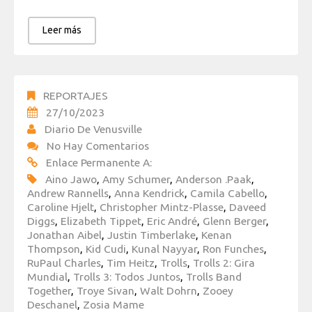
Leer más
REPORTAJES
27/10/2023
Diario De Venusville
No Hay Comentarios
Enlace Permanente A:
Aino Jawo
,
Amy Schumer
,
Anderson .Paak
,
Andrew Rannells
,
Anna Kendrick
,
Camila Cabello
,
Caroline Hjelt
,
Christopher Mintz-Plasse
,
Daveed
Diggs
,
Elizabeth Tippet
,
Eric André
,
Glenn Berger
,
Jonathan Aibel
,
Justin Timberlake
,
Kenan
Thompson
,
Kid Cudi
,
Kunal Nayyar
,
Ron Funches
,
RuPaul Charles
,
Tim Heitz
,
Trolls
,
Trolls 2: Gira
Mundial
,
Trolls 3: Todos Juntos
,
Trolls Band
Together
,
Troye Sivan
,
Walt Dohrn
,
Zooey
Deschanel
,
Zosia Mame