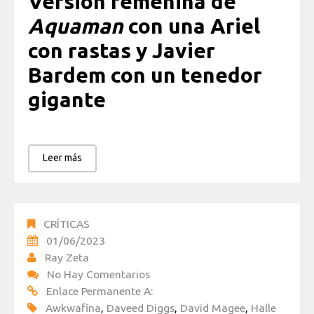
Versión femenina de
Aquaman
con una Ariel
con rastas y Javier
Bardem con un tenedor
gigante
Leer más
CRÍTICAS
01/06/2023
Ray Zeta
No Hay Comentarios
Enlace Permanente A:
Awkwafina
,
Daveed Diggs
,
David Magee
,
Halle