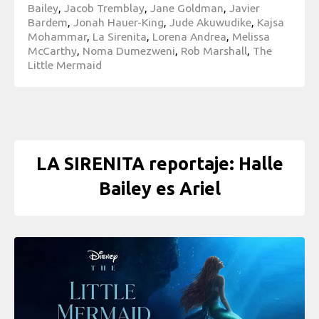
Bailey
,
Jacob Tremblay
,
Jane Goldman
,
Javier
Bardem
,
Jonah Hauer-King
,
Jude Akuwudike
,
Kajsa
Mohammar
,
La Sirenita
,
Lorena Andrea
,
Melissa
McCarthy
,
Noma Dumezweni
,
Rob Marshall
,
The
Little Mermaid
LA SIRENITA reportaje: Halle
Bailey es Ariel