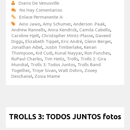
Diario De Venusville
No Hay Comentarios
Enlace Permanente A:
Aino Jawo
,
Amy Schumer
,
Anderson .Paak
,
Andrew Rannells
,
Anna Kendrick
,
Camila Cabello
,
Caroline Hjelt
,
Christopher Mintz-Plasse
,
Daveed
Diggs
,
Elizabeth Tippet
,
Eric André
,
Glenn Berger
,
Jonathan Aibel
,
Justin Timberlake
,
Kenan
Thompson
,
Kid Cudi
,
Kunal Nayyar
,
Ron Funches
,
RuPaul Charles
,
Tim Heitz
,
Trolls
,
Trolls 2: Gira
Mundial
,
Trolls 3: Todos Juntos
,
Trolls Band
Together
,
Troye Sivan
,
Walt Dohrn
,
Zooey
Deschanel
,
Zosia Mame
TROLLS 3: TODOS JUNTOS fotos