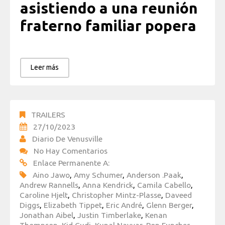
asistiendo a una reunión
fraterno familiar popera
Leer más
TRAILERS
27/10/2023
Diario De Venusville
No Hay Comentarios
Enlace Permanente A:
Aino Jawo
,
Amy Schumer
,
Anderson .Paak
,
Andrew Rannells
,
Anna Kendrick
,
Camila Cabello
,
Caroline Hjelt
,
Christopher Mintz-Plasse
,
Daveed
Diggs
,
Elizabeth Tippet
,
Eric André
,
Glenn Berger
,
Jonathan Aibel
,
Justin Timberlake
,
Kenan
Thompson
,
Kid Cudi
,
Kunal Nayyar
,
Ron Funches
,