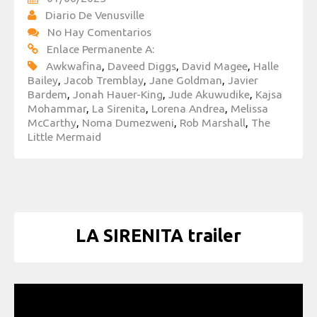
Diario De Venusville
No Hay Comentarios
Enlace Permanente A:
Awkwafina
,
Daveed Diggs
,
David Magee
,
Halle
Bailey
,
Jacob Tremblay
,
Jane Goldman
,
Javier
Bardem
,
Jonah Hauer-King
,
Jude Akuwudike
,
Kajsa
Mohammar
,
La Sirenita
,
Lorena Andrea
,
Melissa
McCarthy
,
Noma Dumezweni
,
Rob Marshall
,
The
Little Mermaid
LA SIRENITA trailer