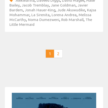
Awkwafina
,
Daveed Diggs
,
David Magee
,
Halle
Bailey
,
Jacob Tremblay
,
Jane Goldman
,
Javier
Bardem
,
Jonah Hauer-King
,
Jude Akuwudike
,
Kajsa
Mohammar
,
La Sirenita
,
Lorena Andrea
,
Melissa
McCarthy
,
Noma Dumezweni
,
Rob Marshall
,
The
Little Mermaid
1
2