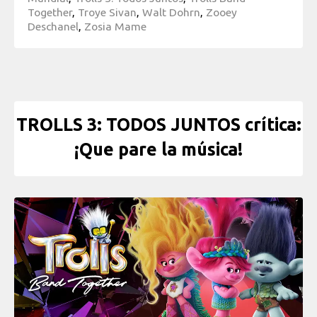
Together
,
Troye Sivan
,
Walt Dohrn
,
Zooey
Deschanel
,
Zosia Mame
TROLLS 3: TODOS JUNTOS crítica:
¡Que pare la música!