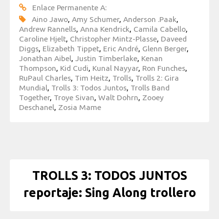
Enlace Permanente A:
Aino Jawo
,
Amy Schumer
,
Anderson .Paak
,
Andrew Rannells
,
Anna Kendrick
,
Camila Cabello
,
Caroline Hjelt
,
Christopher Mintz-Plasse
,
Daveed
Diggs
,
Elizabeth Tippet
,
Eric André
,
Glenn Berger
,
Jonathan Aibel
,
Justin Timberlake
,
Kenan
Thompson
,
Kid Cudi
,
Kunal Nayyar
,
Ron Funches
,
RuPaul Charles
,
Tim Heitz
,
Trolls
,
Trolls 2: Gira
Mundial
,
Trolls 3: Todos Juntos
,
Trolls Band
Together
,
Troye Sivan
,
Walt Dohrn
,
Zooey
Deschanel
,
Zosia Mame
TROLLS 3: TODOS JUNTOS
reportaje: Sing Along trollero