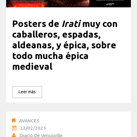
Posters de
Irati
muy con
caballeros, espadas,
aldeanas, y épica, sobre
todo mucha épica
medieval
Leer más
AVANCES
22/02/2023
Diario De Venusville