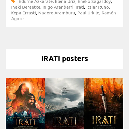
Edurne Azkarate
,
Elena Uriz
,
Eneko Sagardoy
,
Iñaki Beraetxe
,
Iñigo Aranbarri
,
Irati
,
Itziar Ituño
,
Kepa Errasti
,
Nagore Aramburu
,
Paul Urkijo
,
Ramón
Agirre
IRATI posters