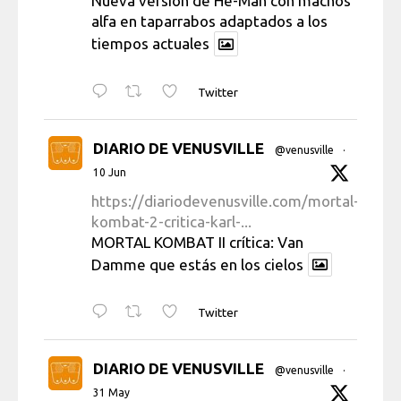
Nueva versión de He-Man con machos
alfa en taparrabos adaptados a los
tiempos actuales
Twitter
DIARIO DE VENUSVILLE
@venusville
·
10 Jun
https://diariodevenusville.com/mortal-
kombat-2-critica-karl-...
MORTAL KOMBAT II crítica: Van
Damme que estás en los cielos
Twitter
DIARIO DE VENUSVILLE
@venusville
·
31 May