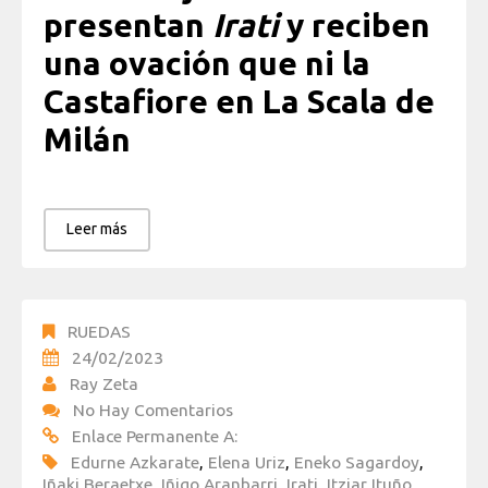
presentan
Irati
y reciben
una ovación que ni la
Castafiore en La Scala de
Milán
Leer más
RUEDAS
24/02/2023
Ray Zeta
No Hay Comentarios
Enlace Permanente A:
Edurne Azkarate
,
Elena Uriz
,
Eneko Sagardoy
,
Iñaki Beraetxe
,
Iñigo Aranbarri
,
Irati
,
Itziar Ituño
,