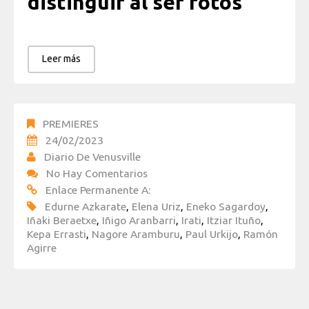
distinguir al ser fotos
Leer más
PREMIERES
24/02/2023
Diario De Venusville
No Hay Comentarios
Enlace Permanente A:
Edurne Azkarate
,
Elena Uriz
,
Eneko Sagardoy
,
Iñaki Beraetxe
,
Iñigo Aranbarri
,
Irati
,
Itziar Ituño
,
Kepa Errasti
,
Nagore Aramburu
,
Paul Urkijo
,
Ramón
Agirre