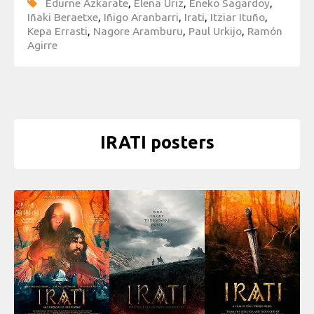
Edurne Azkarate
,
Elena Uriz
,
Eneko Sagardoy
,
Iñaki Beraetxe
,
Iñigo Aranbarri
,
Irati
,
Itziar Ituño
,
Kepa Errasti
,
Nagore Aramburu
,
Paul Urkijo
,
Ramón
Agirre
IRATI posters