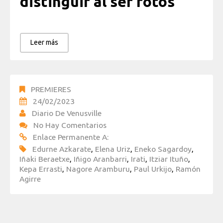
distinguir al ser fotos
Leer más
PREMIERES
24/02/2023
Diario De Venusville
No Hay Comentarios
Enlace Permanente A:
Edurne Azkarate
,
Elena Uriz
,
Eneko Sagardoy
,
Iñaki Beraetxe
,
Iñigo Aranbarri
,
Irati
,
Itziar Ituño
,
Kepa Errasti
,
Nagore Aramburu
,
Paul Urkijo
,
Ramón
Agirre