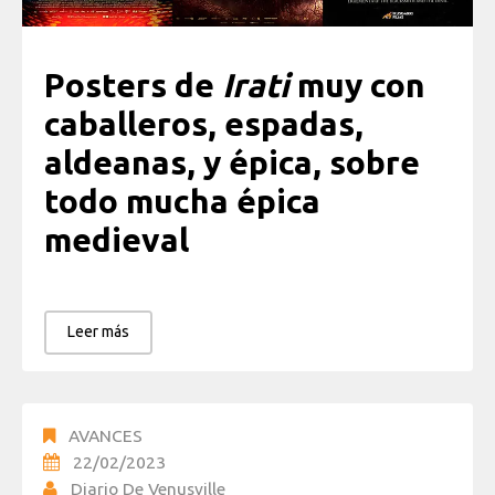
Posters de
Irati
muy con
caballeros, espadas,
aldeanas, y épica, sobre
todo mucha épica
medieval
Leer más
AVANCES
22/02/2023
Diario De Venusville