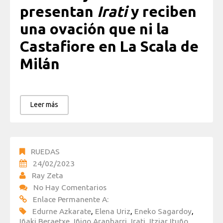
presentan
Irati
y reciben
una ovación que ni la
Castafiore en La Scala de
Milán
Leer más
RUEDAS
24/02/2023
Ray Zeta
No Hay Comentarios
Enlace Permanente A:
Edurne Azkarate
,
Elena Uriz
,
Eneko Sagardoy
,
Iñaki Beraetxe
,
Iñigo Aranbarri
,
Irati
,
Itziar Ituño
,