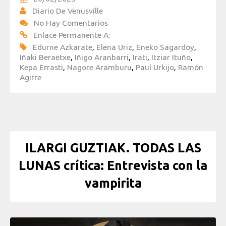
Diario De Venusville
No Hay Comentarios
Enlace Permanente A:
Edurne Azkarate
,
Elena Uriz
,
Eneko Sagardoy
,
Iñaki Beraetxe
,
Iñigo Aranbarri
,
Irati
,
Itziar Ituño
,
Kepa Errasti
,
Nagore Aramburu
,
Paul Urkijo
,
Ramón
Agirre
ILARGI GUZTIAK. TODAS LAS
LUNAS crítica: Entrevista con la
vampirita