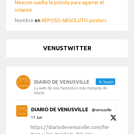
Neeson suelta la pistola para agarrar el
volante
Nombre
en
REPOSO ABSOLUTO posters
VENUSTWITTER
DIARIO DE VENUSVILLE
Seguir
La web de cine fantástico más mutante de
Marte
DIARIO DE VENUSVILLE
@venusville
·
17 Jun
https://diariodevenusville.com/he-
man-y-los-masters-del-univ...