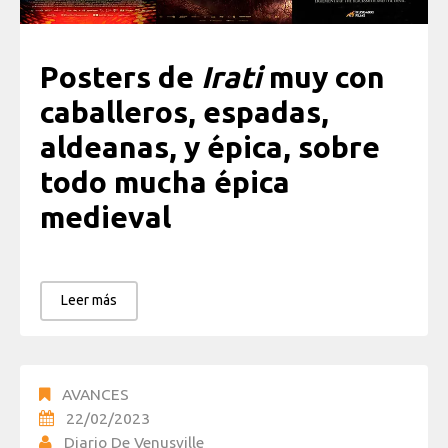
Posters de
Irati
muy con
caballeros, espadas,
aldeanas, y épica, sobre
todo mucha épica
medieval
Leer más
AVANCES
22/02/2023
Diario De Venusville