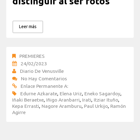
distinguir al ser fotos
Leer más
PREMIERES
24/02/2023
Diario De Venusville
No Hay Comentarios
Enlace Permanente A:
Edurne Azkarate
,
Elena Uriz
,
Eneko Sagardoy
,
Iñaki Beraetxe
,
Iñigo Aranbarri
,
Irati
,
Itziar Ituño
,
Kepa Errasti
,
Nagore Aramburu
,
Paul Urkijo
,
Ramón
Agirre