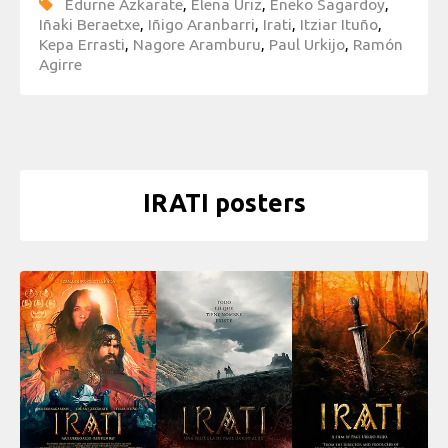
Edurne Azkarate
,
Elena Uriz
,
Eneko Sagardoy
,
Iñaki Beraetxe
,
Iñigo Aranbarri
,
Irati
,
Itziar Ituño
,
Kepa Errasti
,
Nagore Aramburu
,
Paul Urkijo
,
Ramón
Agirre
IRATI posters