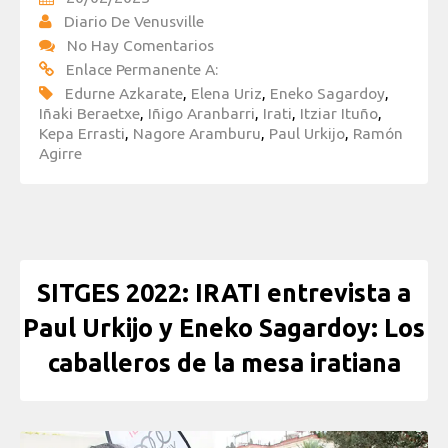
Diario De Venusville
No Hay Comentarios
Enlace Permanente A:
Edurne Azkarate
,
Elena Uriz
,
Eneko Sagardoy
,
Iñaki Beraetxe
,
Iñigo Aranbarri
,
Irati
,
Itziar Ituño
,
Kepa Errasti
,
Nagore Aramburu
,
Paul Urkijo
,
Ramón
Agirre
SITGES 2022: IRATI entrevista a
Paul Urkijo y Eneko Sagardoy: Los
caballeros de la mesa iratiana