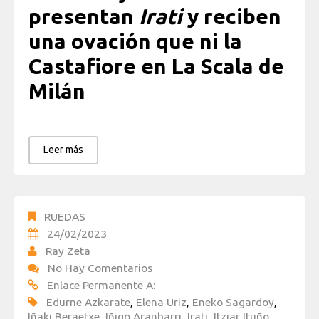
presentan
Irati
y reciben
una ovación que ni la
Castafiore en La Scala de
Milán
Leer más
RUEDAS
24/02/2023
Ray Zeta
No Hay Comentarios
Enlace Permanente A:
Edurne Azkarate
,
Elena Uriz
,
Eneko Sagardoy
,
Iñaki Beraetxe
,
Iñigo Aranbarri
,
Irati
,
Itziar Ituño
,