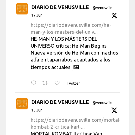
DIARIO DE VENUSVILLE
@venusville
·
17 Jun
https://diariodevenusville.com/he-
man-y-los-masters-del-univ...
HE-MAN Y LOS MÁSTERS DEL
UNIVERSO crítica: He-Man Begins
Nueva versión de He-Man con machos
alfa en taparrabos adaptados a los
tiempos actuales
Twitter
DIARIO DE VENUSVILLE
@venusville
·
10 Jun
https://diariodevenusville.com/mortal-
kombat-2-critica-karl-...
MORTAL KOMBAT II crítica: Van