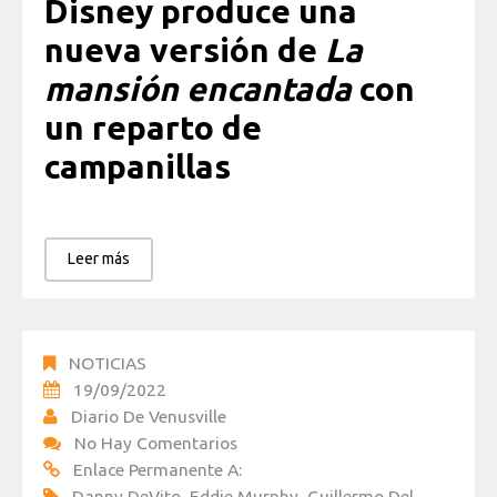
Disney produce una
nueva versión de
La
mansión encantada
con
un reparto de
campanillas
Leer más
NOTICIAS
19/09/2022
Diario De Venusville
No Hay Comentarios
Enlace Permanente A:
Danny DeVito
,
Eddie Murphy
,
Guillermo Del