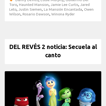
Toro
,
Haunted Mansion
,
Jamie Lee Curtis
,
Jared
Leto
,
Justin Siemen
,
La Mansión Encantada
,
Owen
Wilson
,
Rosario Dawson
,
Winona Ryder
DEL REVÉS 2 noticia: Secuela al
canto