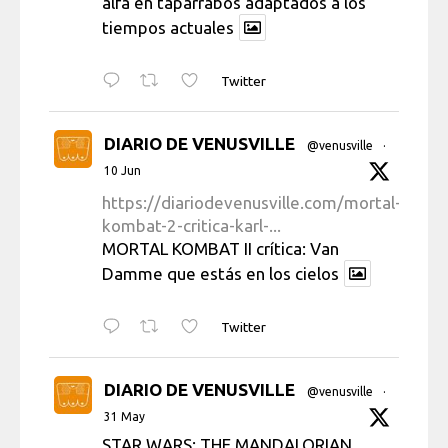
alfa en taparrabos adaptados a los
tiempos actuales
Twitter
DIARIO DE VENUSVILLE
@venusville
·
10 Jun
https://diariodevenusville.com/mortal-
kombat-2-critica-karl-...
MORTAL KOMBAT II crítica: Van
Damme que estás en los cielos
Twitter
DIARIO DE VENUSVILLE
@venusville
·
31 May
STAR WARS: THE MANDALORIAN