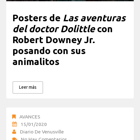
Posters de
Las aventuras
del doctor
Dolittle
con
Robert Downey Jr.
posando con sus
animalitos
Leer más
AVANCES
15/01/2020
Diario De Venusville
No Hay Comentarios