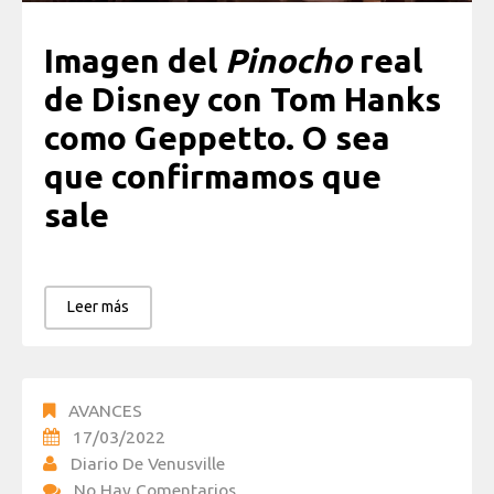
Imagen del
Pinocho
real
de Disney con Tom Hanks
como Geppetto. O sea
que confirmamos que
sale
Leer más
AVANCES
17/03/2022
Diario De Venusville
No Hay Comentarios