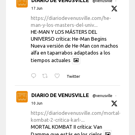
DIARIO DE VENUSVILLE
@venusville
·
17 Jun
https://diariodevenusville.com/he-
man-y-los-masters-del-univ...
HE-MAN Y LOS MÁSTERS DEL
UNIVERSO crítica: He-Man Begins
Nueva versión de He-Man con machos
alfa en taparrabos adaptados a los
tiempos actuales
Twitter
DIARIO DE VENUSVILLE
@venusville
·
10 Jun
https://diariodevenusville.com/mortal-
kombat-2-critica-karl-...
MORTAL KOMBAT II crítica: Van
Damme que estás en los cielos