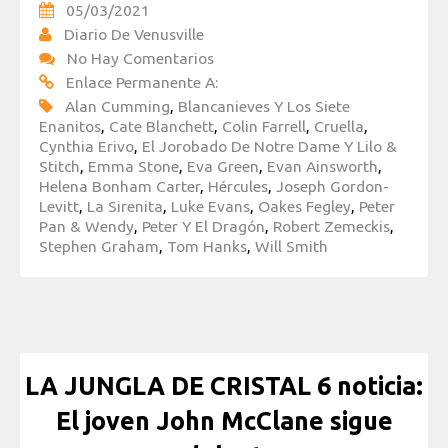
05/03/2021
Diario De Venusville
No Hay Comentarios
Enlace Permanente A:
Alan Cumming
,
Blancanieves Y Los Siete
Enanitos
,
Cate Blanchett
,
Colin Farrell
,
Cruella
,
Cynthia Erivo
,
El Jorobado De Notre Dame Y Lilo &
Stitch
,
Emma Stone
,
Eva Green
,
Evan Ainsworth
,
Helena Bonham Carter
,
Hércules
,
Joseph Gordon-
Levitt
,
La Sirenita
,
Luke Evans
,
Oakes Fegley
,
Peter
Pan & Wendy
,
Peter Y El Dragón
,
Robert Zemeckis
,
Stephen Graham
,
Tom Hanks
,
Will Smith
LA JUNGLA DE CRISTAL 6 noticia:
El joven John McClane sigue