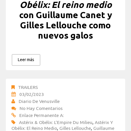
Obélix: El reino medio
con Guillaume Canet y
Gilles Lellouche como
nuevos galos
Leer más
TRAILERS
03/02/2023
Diario De Venusville
No Hay Comentarios
Enlace Permanente A:
Astérix & Obélix: L’Empire Du Milieu
,
Astérix Y
Obélix: El Reino Medio
,
Gilles Lellouche
,
Guillaume