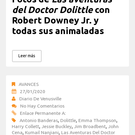
del Doctor Dolittle
con
Robert Downey Jr. y
todas sus animaladas
Leer más
AVANCES
27/01/2020
Diario De Venusville
No Hay Comentarios
Enlace Permanente A:
Antonio Banderas
,
Dolittle
,
Emma Thompson
,
Harry Collett
,
Jessie Buckley
,
Jim Broadbent
,
John
Cena
,
Kumail Nanjiani
,
Las Aventuras Del Doctor