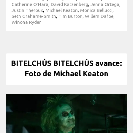
Catherine O’Hara
,
David Katzenberg
,
Jenna Ortega
,
Justin Theroux
,
Michael Keaton
,
Monica Bellucci
,
Seth Grahame-Smith
,
Tim Burton
,
Willem Dafoe
,
Winona Ryder
BITELCHÚS BITELCHÚS avance:
Foto de Michael Keaton