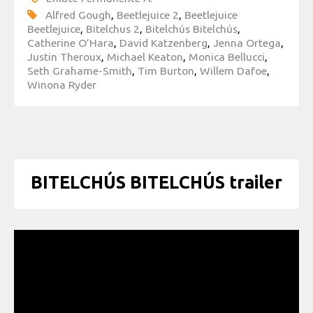
Alfred Gough
,
Beetlejuice 2
,
Beetlejuice
Beetlejuice
,
Bitelchus 2
,
Bitelchús Bitelchús
,
Catherine O’Hara
,
David Katzenberg
,
Jenna Ortega
,
Justin Theroux
,
Michael Keaton
,
Monica Bellucci
,
Seth Grahame-Smith
,
Tim Burton
,
Willem Dafoe
,
Winona Ryder
BITELCHÚS BITELCHÚS trailer