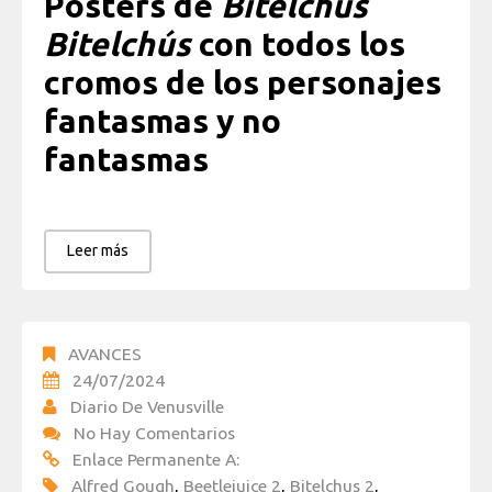
Posters de
Bitelchús
Bitelchús
con todos los
cromos de los personajes
fantasmas y no
fantasmas
Leer más
AVANCES
24/07/2024
Diario De Venusville
No Hay Comentarios
Enlace Permanente A:
Alfred Gough
,
Beetlejuice 2
,
Bitelchus 2
,