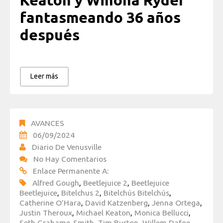
Keaton y Winona Ryder
fantasmeando 36 años
después
Leer más
AVANCES
06/09/2024
Diario De Venusville
No Hay Comentarios
Enlace Permanente A:
Alfred Gough
,
Beetlejuice 2
,
Beetlejuice
Beetlejuice
,
Bitelchus 2
,
Bitelchús Bitelchús
,
Catherine O’Hara
,
David Katzenberg
,
Jenna Ortega
,
Justin Theroux
,
Michael Keaton
,
Monica Bellucci
,
Seth Grahame-Smith
,
Tim Burton
,
Willem Dafoe
,