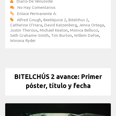
Diario De Venusville
No Hay Comentarios
Enlace Permanente A:
Alfred Gough
,
Beetlejuice 2
,
Bitelchus 2
,
Catherine O’Hara
,
David Katzenberg
,
Jenna Ortega
,
Justin Theroux
,
Michael Keaton
,
Monica Bellucci
,
Seth Grahame-Smith
,
Tim Burton
,
Willem Dafoe
,
Winona Ryder
BITELCHÚS 2 avance: Primer
póster, título y fecha