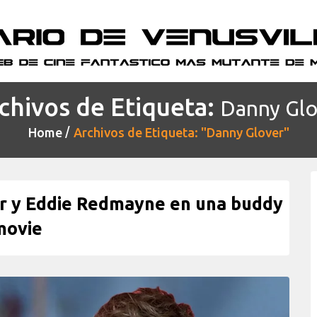
chivos de Etiqueta:
Danny Glo
Home
Archivos de Etiqueta: "Danny Glover"
er y Eddie Redmayne en una buddy
movie