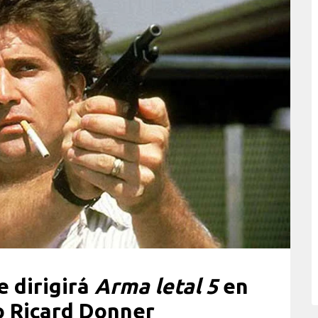
 dirigirá
Arma letal 5
en
do Ricard Donner