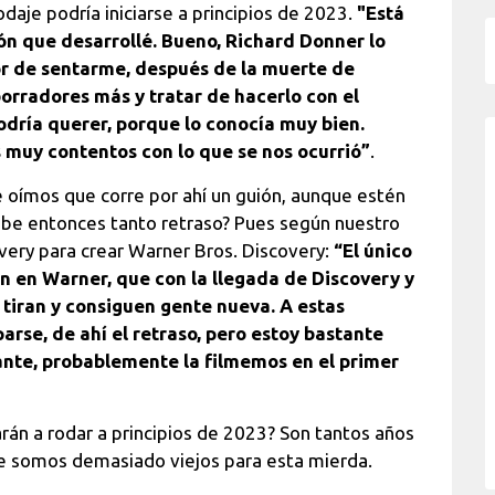
odaje podría iniciarse a principios de 2023.
"
Está
n que desarrollé. Bueno, Richard Donner lo
or de sentarme, después de la muerte de
borradores más y tratar de hacerlo con el
dría querer, porque lo conocía muy bien.
muy contentos con lo que se nos ocurrió”
.
 oímos que corre por ahí un guión, aunque estén
ebe entonces tanto retraso? Pues según nuestro
overy para crear Warner Bros. Discovery:
“El único
ón en Warner, que con la llegada de Discovery y
s tiran y consiguen gente nueva. A estas
rse, de ahí el retraso, pero estoy bastante
ante, probablemente la filmemos en el primer
n a rodar a principios de 2023? Son tantos años
ue somos demasiado viejos para esta mierda.