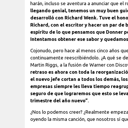
harán, incluso se aventura a anunciar que el r
llegando genial, tenemos un muy buen guió
desarrolló con Richard Wenk. Tuve el hon
Richard, con el escritor y hacer un par de 
espíritu de lo que pensamos que Donner po
Intentamos obtener ese sabor y quedamos 
Cojonudo, pero hace al menos cinco años que
continuamente reescribiéndolo. ¿A qué se d
Martin Riggs, a la fusión de Warner con Disc
retraso es ahora con toda la reorganizaci
el nuevo jefe cortan a todos los demás, lo
empresas siempre les lleva tiempo reagrupa
seguro de que lograremos que esto se lev
trimestre del año nuevo”
.
¿Nos lo podemos creer? ¿Realmente empezará
oyendo la misma canción, que nosotros sí q