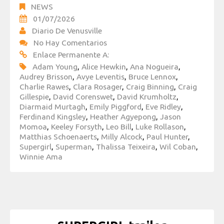
NEWS
01/07/2026
Diario De Venusville
No Hay Comentarios
Enlace Permanente A:
Adam Young
,
Alice Hewkin
,
Ana Nogueira
,
Audrey Brisson
,
Avye Leventis
,
Bruce Lennox
,
Charlie Rawes
,
Clara Rosager
,
Craig Binning
,
Craig
Gillespie
,
David Corenswet
,
David Krumholtz
,
Diarmaid Murtagh
,
Emily Piggford
,
Eve Ridley
,
Ferdinand Kingsley
,
Heather Agyepong
,
Jason
Momoa
,
Keeley Forsyth
,
Leo Bill
,
Luke Rollason
,
Matthias Schoenaerts
,
Milly Alcock
,
Paul Hunter
,
Supergirl
,
Superman
,
Thalissa Teixeira
,
Wil Coban
,
Winnie Ama