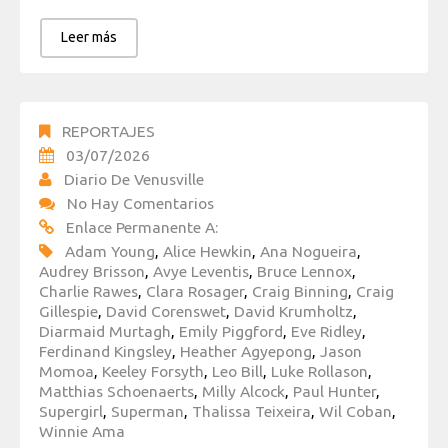
Leer más
REPORTAJES
03/07/2026
Diario De Venusville
No Hay Comentarios
Enlace Permanente A:
Adam Young
,
Alice Hewkin
,
Ana Nogueira
,
Audrey Brisson
,
Avye Leventis
,
Bruce Lennox
,
Charlie Rawes
,
Clara Rosager
,
Craig Binning
,
Craig
Gillespie
,
David Corenswet
,
David Krumholtz
,
Diarmaid Murtagh
,
Emily Piggford
,
Eve Ridley
,
Ferdinand Kingsley
,
Heather Agyepong
,
Jason
Momoa
,
Keeley Forsyth
,
Leo Bill
,
Luke Rollason
,
Matthias Schoenaerts
,
Milly Alcock
,
Paul Hunter
,
Supergirl
,
Superman
,
Thalissa Teixeira
,
Wil Coban
,
Winnie Ama