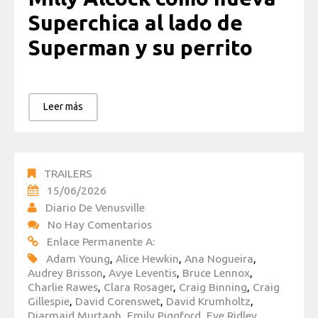
Superchica al lado de
Superman y su perrito
Leer más
TRAILERS
15/06/2026
Diario De Venusville
No Hay Comentarios
Enlace Permanente A:
Adam Young
,
Alice Hewkin
,
Ana Nogueira
,
Audrey Brisson
,
Avye Leventis
,
Bruce Lennox
,
Charlie Rawes
,
Clara Rosager
,
Craig Binning
,
Craig
Gillespie
,
David Corenswet
,
David Krumholtz
,
Diarmaid Murtagh
,
Emily Piggford
,
Eve Ridley
,