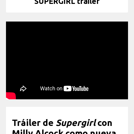
SUPERGIRL trailer
Tráiler de
Supergirl
con
Milly Alcock como nueva