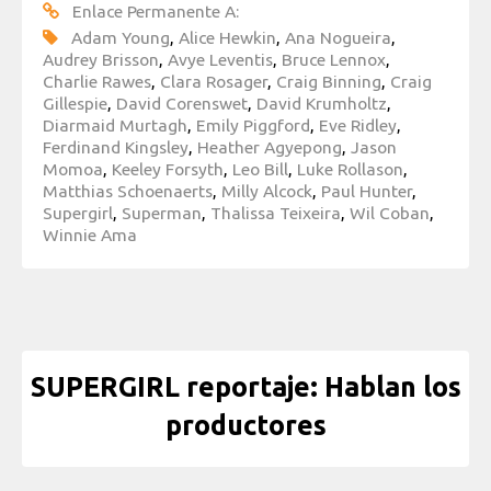
Enlace Permanente A:
Adam Young
,
Alice Hewkin
,
Ana Nogueira
,
Audrey Brisson
,
Avye Leventis
,
Bruce Lennox
,
Charlie Rawes
,
Clara Rosager
,
Craig Binning
,
Craig
Gillespie
,
David Corenswet
,
David Krumholtz
,
Diarmaid Murtagh
,
Emily Piggford
,
Eve Ridley
,
Ferdinand Kingsley
,
Heather Agyepong
,
Jason
Momoa
,
Keeley Forsyth
,
Leo Bill
,
Luke Rollason
,
Matthias Schoenaerts
,
Milly Alcock
,
Paul Hunter
,
Supergirl
,
Superman
,
Thalissa Teixeira
,
Wil Coban
,
Winnie Ama
SUPERGIRL reportaje: Hablan los
productores