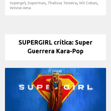
Supergirl
,
Superman
,
Thalissa Teixeira
,
Wil Coban
,
Winnie Ama
SUPERGIRL crítica: Super
Guerrera Kara-Pop