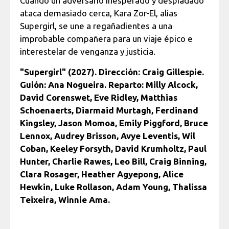
Cuando un adversario inesperado y despiadado
ataca demasiado cerca, Kara Zor-El, alias
Supergirl, se une a regañadientes a una
improbable compañera para un viaje épico e
interestelar de venganza y justicia.
"Supergirl" (2027). Dirección: Craig Gillespie.
Guión: Ana Nogueira. Reparto: Milly Alcock,
David Corenswet, Eve Ridley, Matthias
Schoenaerts, Diarmaid Murtagh, Ferdinand
Kingsley, Jason Momoa, Emily Piggford, Bruce
Lennox, Audrey Brisson, Avye Leventis, Wil
Coban, Keeley Forsyth, David Krumholtz, Paul
Hunter, Charlie Rawes, Leo Bill, Craig Binning,
Clara Rosager, Heather Agyepong, Alice
Hewkin, Luke Rollason, Adam Young, Thalissa
Teixeira, Winnie Ama.