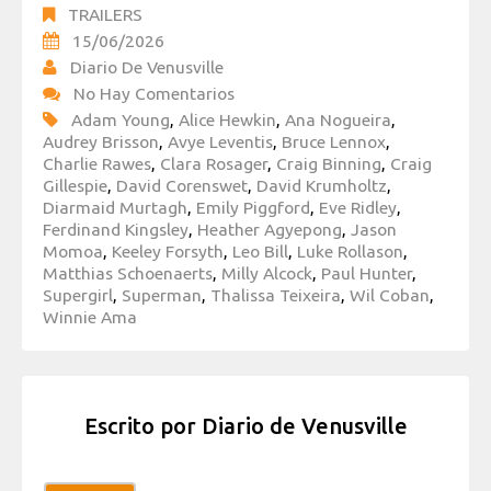
TRAILERS
15/06/2026
Diario De Venusville
No Hay Comentarios
Adam Young
,
Alice Hewkin
,
Ana Nogueira
,
Audrey Brisson
,
Avye Leventis
,
Bruce Lennox
,
Charlie Rawes
,
Clara Rosager
,
Craig Binning
,
Craig
Gillespie
,
David Corenswet
,
David Krumholtz
,
Diarmaid Murtagh
,
Emily Piggford
,
Eve Ridley
,
Ferdinand Kingsley
,
Heather Agyepong
,
Jason
Momoa
,
Keeley Forsyth
,
Leo Bill
,
Luke Rollason
,
Matthias Schoenaerts
,
Milly Alcock
,
Paul Hunter
,
Supergirl
,
Superman
,
Thalissa Teixeira
,
Wil Coban
,
Winnie Ama
Escrito por
Diario de Venusville