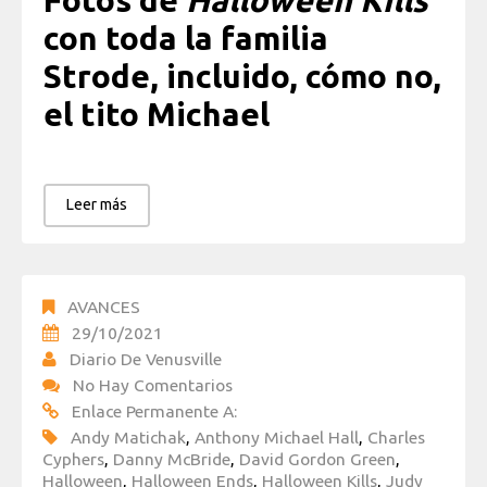
Fotos de
Halloween Kills
con toda la familia
Strode, incluido, cómo no,
el tito Michael
Leer más
AVANCES
29/10/2021
Diario De Venusville
No Hay Comentarios
Enlace Permanente A:
Andy Matichak
,
Anthony Michael Hall
,
Charles
Cyphers
,
Danny McBride
,
David Gordon Green
,
Halloween
,
Halloween Ends
,
Halloween Kills
,
Judy