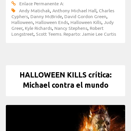
Enlace Permanente A:
Andy Matichak
,
Anthony Michael Hall
,
Charles
Cyphers
,
Danny McBride
,
David Gordon Green
,
Halloween
,
Halloween Ends
,
Halloween Kills
,
Judy
Greer
,
Kyle Richards
,
Nancy Stephens
,
Robert
Longstreet
,
Scott Teems. Reparto: Jamie Lee Curtis
HALLOWEEN KILLS crítica:
Michael contra el mundo