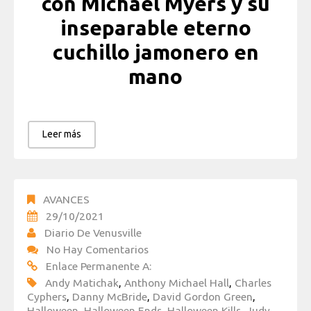
con Michael Myers y su
inseparable eterno
cuchillo jamonero en
mano
Leer más
AVANCES
29/10/2021
Diario De Venusville
No Hay Comentarios
Enlace Permanente A:
Andy Matichak
,
Anthony Michael Hall
,
Charles
Cyphers
,
Danny McBride
,
David Gordon Green
,
Halloween
,
Halloween Ends
,
Halloween Kills
,
Judy