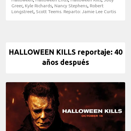
Greer
,
Kyle Richards
,
Nancy Stephens
,
Robert
Longstreet
,
Scott Teems. Reparto: Jamie Lee Curtis
HALLOWEEN KILLS reportaje: 40
años después