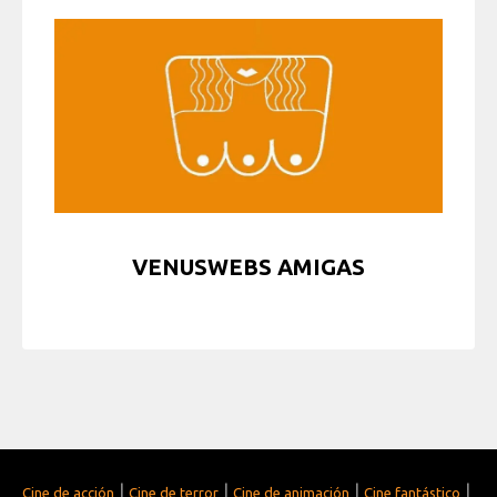
VENUSWEBS AMIGAS
|
|
|
|
Cine de acción
Cine de terror
Cine de animación
Cine fantástico