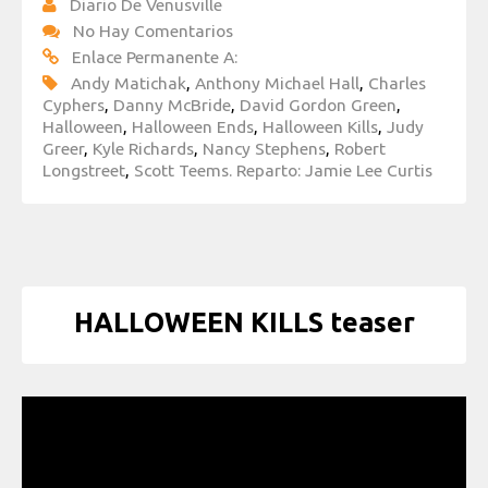
Diario De Venusville
No Hay Comentarios
Enlace Permanente A:
Andy Matichak
,
Anthony Michael Hall
,
Charles
Cyphers
,
Danny McBride
,
David Gordon Green
,
Halloween
,
Halloween Ends
,
Halloween Kills
,
Judy
Greer
,
Kyle Richards
,
Nancy Stephens
,
Robert
Longstreet
,
Scott Teems. Reparto: Jamie Lee Curtis
HALLOWEEN KILLS teaser