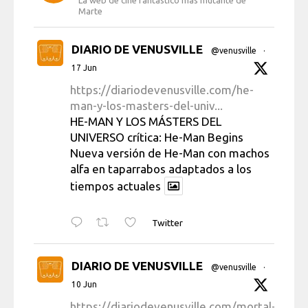
Marte
DIARIO DE VENUSVILLE
@venusville
·
17 Jun
https://diariodevenusville.com/he-
man-y-los-masters-del-univ...
HE-MAN Y LOS MÁSTERS DEL
UNIVERSO crítica: He-Man Begins
Nueva versión de He-Man con machos
alfa en taparrabos adaptados a los
tiempos actuales
Twitter
DIARIO DE VENUSVILLE
@venusville
·
10 Jun
https://diariodevenusville.com/mortal-