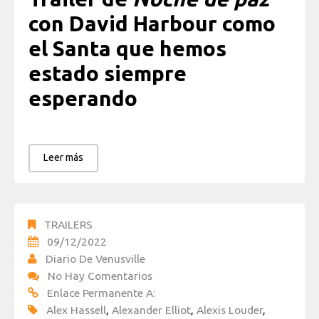
con David Harbour como
el Santa que hemos
estado siempre
esperando
Leer más
TRAILERS
09/12/2022
Diario De Venusville
No Hay Comentarios
Enlace Permanente A:
Alex Hassell
,
Alexander Elliot
,
Alexis Louder
,