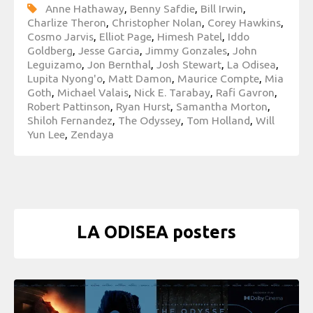
Anne Hathaway
,
Benny Safdie
,
Bill Irwin
,
Charlize Theron
,
Christopher Nolan
,
Corey Hawkins
,
Cosmo Jarvis
,
Elliot Page
,
Himesh Patel
,
Iddo
Goldberg
,
Jesse Garcia
,
Jimmy Gonzales
,
John
Leguizamo
,
Jon Bernthal
,
Josh Stewart
,
La Odisea
,
Lupita Nyong'o
,
Matt Damon
,
Maurice Compte
,
Mia
Goth
,
Michael Valais
,
Nick E. Tarabay
,
Rafi Gavron
,
Robert Pattinson
,
Ryan Hurst
,
Samantha Morton
,
Shiloh Fernandez
,
The Odyssey
,
Tom Holland
,
Will
Yun Lee
,
Zendaya
LA ODISEA posters