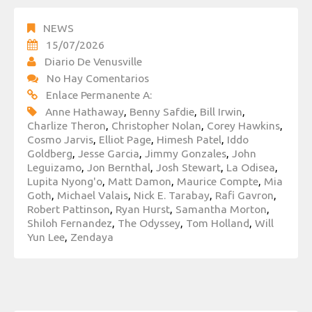
NEWS
15/07/2026
Diario De Venusville
No Hay Comentarios
Enlace Permanente A:
Anne Hathaway
,
Benny Safdie
,
Bill Irwin
,
Charlize Theron
,
Christopher Nolan
,
Corey Hawkins
,
Cosmo Jarvis
,
Elliot Page
,
Himesh Patel
,
Iddo
Goldberg
,
Jesse Garcia
,
Jimmy Gonzales
,
John
Leguizamo
,
Jon Bernthal
,
Josh Stewart
,
La Odisea
,
Lupita Nyong'o
,
Matt Damon
,
Maurice Compte
,
Mia
Goth
,
Michael Valais
,
Nick E. Tarabay
,
Rafi Gavron
,
Robert Pattinson
,
Ryan Hurst
,
Samantha Morton
,
Shiloh Fernandez
,
The Odyssey
,
Tom Holland
,
Will
Yun Lee
,
Zendaya