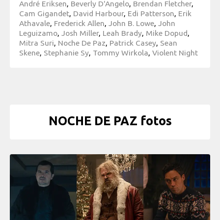
André Eriksen
,
Beverly D'Angelo
,
Brendan Fletcher
,
Cam Gigandet
,
David Harbour
,
Edi Patterson
,
Erik
Athavale
,
Frederick Allen
,
John B. Lowe
,
John
Leguizamo
,
Josh Miller
,
Leah Brady
,
Mike Dopud
,
Mitra Suri
,
Noche De Paz
,
Patrick Casey
,
Sean
Skene
,
Stephanie Sy
,
Tommy Wirkola
,
Violent Night
NOCHE DE PAZ fotos