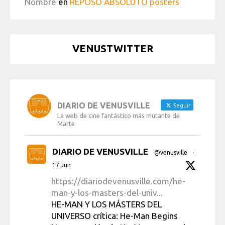
Nombre
en
REPOSO ABSOLUTO posters
VENUSTWITTER
DIARIO DE VENUSVILLE
Seguir
La web de cine fantástico más mutante de
Marte
DIARIO DE VENUSVILLE
@venusville
·
17 Jun
https://diariodevenusville.com/he-
man-y-los-masters-del-univ...
HE-MAN Y LOS MÁSTERS DEL
UNIVERSO crítica: He-Man Begins