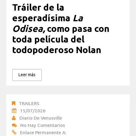
Tráiler de la
esperadísima
La
Odisea,
como pasa con
toda película del
todopoderoso Nolan
Leer más
TRAILERS
15/07/2026
Diario De Venusville
No Hay Comentarios
Enlace Permanente A: