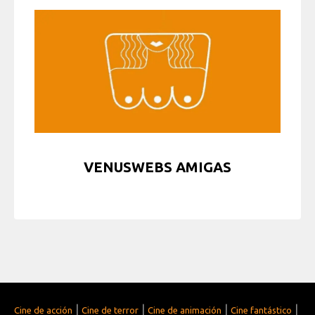
VENUSWEBS AMIGAS
|
|
|
|
Cine de acción
Cine de terror
Cine de animación
Cine fantástico