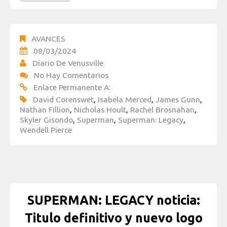
AVANCES
08/03/2024
Diario De Venusville
No Hay Comentarios
Enlace Permanente A:
David Corenswet
,
Isabela Merced
,
James Gunn
,
Nathan Fillion
,
Nicholas Hoult
,
Rachel Brosnahan
,
Skyler Gisondo
,
Superman
,
Superman: Legacy
,
Wendell Pierce
SUPERMAN: LEGACY noticia:
Titulo definitivo y nuevo logo