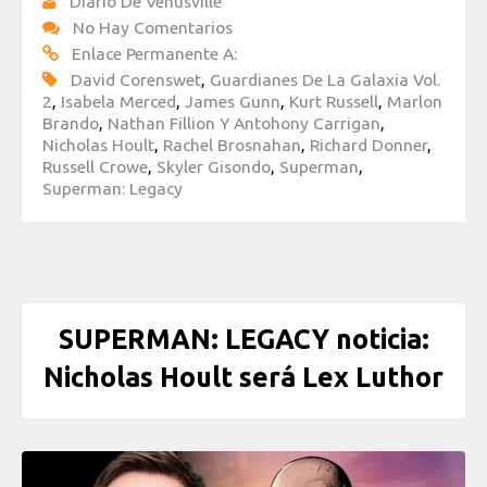
Diario De Venusville
No Hay Comentarios
Enlace Permanente A:
David Corenswet
,
Guardianes De La Galaxia Vol.
2
,
Isabela Merced
,
James Gunn
,
Kurt Russell
,
Marlon
Brando
,
Nathan Fillion Y Antohony Carrigan
,
Nicholas Hoult
,
Rachel Brosnahan
,
Richard Donner
,
Russell Crowe
,
Skyler Gisondo
,
Superman
,
Superman: Legacy
SUPERMAN: LEGACY noticia:
Nicholas Hoult será Lex Luthor