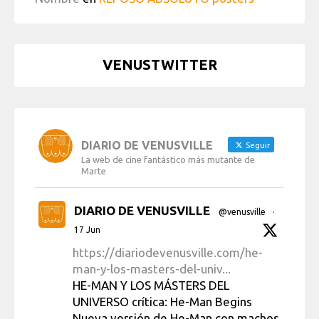
VENUSTWITTER
DIARIO DE VENUSVILLE
Seguir
La web de cine fantástico más mutante de
Marte
DIARIO DE VENUSVILLE
@venusville
·
17 Jun
https://diariodevenusville.com/he-
man-y-los-masters-del-univ...
HE-MAN Y LOS MÁSTERS DEL
UNIVERSO crítica: He-Man Begins
Nueva versión de He-Man con machos