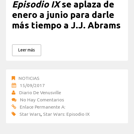
Episodio IX
se aplaza de
enero a junio para darle
más tiempo a J.J. Abrams
Leer más
NOTICIAS
15/09/2017
Diario De Venusville
No Hay Comentarios
Enlace Permanente A:
Star Wars
,
Star Wars: Episodio IX