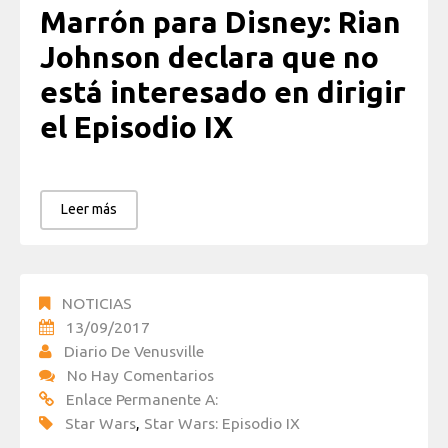
Marrón para Disney: Rian
Johnson declara que no
está interesado en dirigir
el Episodio IX
Leer más
NOTICIAS
13/09/2017
Diario De Venusville
No Hay Comentarios
Enlace Permanente A:
Star Wars
,
Star Wars: Episodio IX