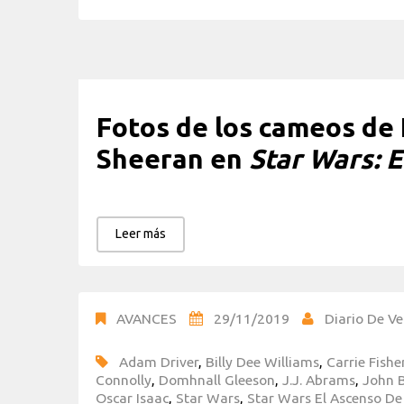
Fotos de los cameos de
Sheeran en
Star Wars: 
Leer más
AVANCES
29/11/2019
Diario De Ve
Adam Driver
,
Billy Dee Williams
,
Carrie Fishe
Connolly
,
Domhnall Gleeson
,
J.J. Abrams
,
John 
Oscar Isaac
,
Star Wars
,
Star Wars El Ascenso De