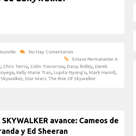
nusville
No Hay Comentarios
Enlace Permanente A:
r
,
Chris Terrio
,
Colin Trevorrow
,
Daisy Ridley
,
Derek
Boyega
,
Kelly Marie Tran
,
Lupita Nyong'o
,
Mark Hamill
,
 Skywalker
,
Star Wars: The Rise Of Skywalker
 SKYWALKER avance: Cameos de
randa y Ed Sheeran