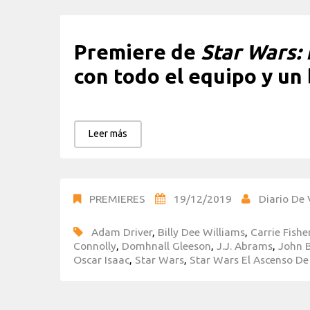
Premiere de
Star Wars:
con todo el equipo y un
Leer más
PREMIERES
19/12/2019
Diario De 
Adam Driver
,
Billy Dee Williams
,
Carrie Fishe
Connolly
,
Domhnall Gleeson
,
J.J. Abrams
,
John 
Oscar Isaac
,
Star Wars
,
Star Wars El Ascenso De