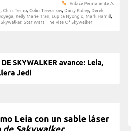
Enlace Permanente A:
r
,
Chris Terrio
,
Colin Trevorrow
,
Daisy Ridley
,
Derek
Boyega
,
Kelly Marie Tran
,
Lupita Nyong'o
,
Mark Hamill
,
 Skywalker
,
Star Wars: The Rise Of Skywalker
DE SKYWALKER avance: Leia,
llera Jedi
omo Leia con un sable láser
o de Sakywalker