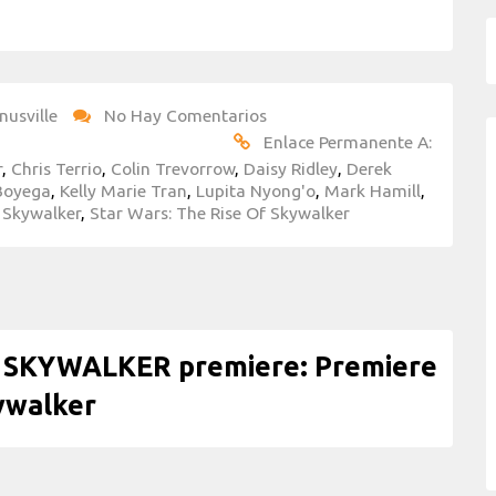
nusville
No Hay Comentarios
Enlace Permanente A:
r
,
Chris Terrio
,
Colin Trevorrow
,
Daisy Ridley
,
Derek
Boyega
,
Kelly Marie Tran
,
Lupita Nyong'o
,
Mark Hamill
,
 Skywalker
,
Star Wars: The Rise Of Skywalker
 SKYWALKER premiere: Premiere
ywalker