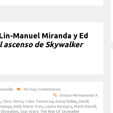
 Lin-Manuel Miranda y Ed
El ascenso de Skywalker
nusville
No Hay Comentarios
Enlace Permanente A:
r
,
Chris Terrio
,
Colin Trevorrow
,
Daisy Ridley
,
Derek
Boyega
,
Kelly Marie Tran
,
Lupita Nyong'o
,
Mark Hamill
,
 Skywalker
,
Star Wars: The Rise Of Skywalker