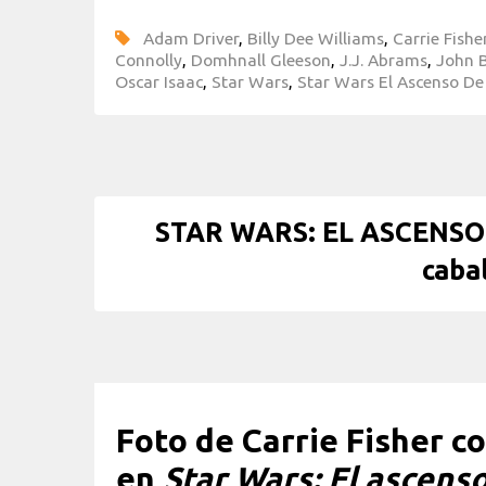
Adam Driver
,
Billy Dee Williams
,
Carrie Fishe
Connolly
,
Domhnall Gleeson
,
J.J. Abrams
,
John 
Oscar Isaac
,
Star Wars
,
Star Wars El Ascenso De
STAR WARS: EL ASCENSO 
caba
Foto de Carrie Fisher c
en
Star Wars: El ascens