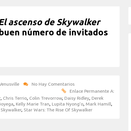
 El ascenso de Skywalker
 buen número de invitados
Venusville
No Hay Comentarios
Enlace Permanente A:
r
,
Chris Terrio
,
Colin Trevorrow
,
Daisy Ridley
,
Derek
Boyega
,
Kelly Marie Tran
,
Lupita Nyong'o
,
Mark Hamill
,
 Skywalker
,
Star Wars: The Rise Of Skywalker