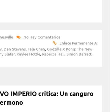
nusville
No Hay Comentarios
Enlace Permanente A:
y
,
Dan Stevens
,
Fala Chen
,
Godzilla X Kong: The New
y Slater
,
Kaylee Hottle
,
Rebecca Hall
,
Simon Barrett
,
O IMPERIO crítica: Un canguro
permono