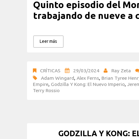
Quinto episodio del Mo
trabajando de nueve a 
Leer más
CRÍTICAS
29/03/2024
Ray Zeta
Adam Wingard
,
Alex Ferns
,
Brian Tyree Henr
Empire
,
Godzilla Y Kong: El Nuevo Imperio
,
Jerem
Terry Rossio
GODZILLA Y KONG: E