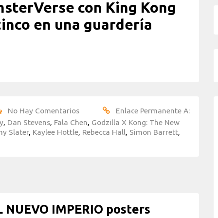
nsterVerse con King Kong
cinco en una guardería
No Hay Comentarios
Enlace Permanente A:
y
,
Dan Stevens
,
Fala Chen
,
Godzilla X Kong: The New
y Slater
,
Kaylee Hottle
,
Rebecca Hall
,
Simon Barrett
,
L NUEVO IMPERIO posters