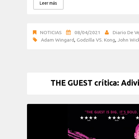
Leer más
NOTICIAS
08/04/2021
Diario De Ve
Adam Wingard
,
Godzilla VS. Kong
,
John Wic
THE GUEST crítica: Adiv