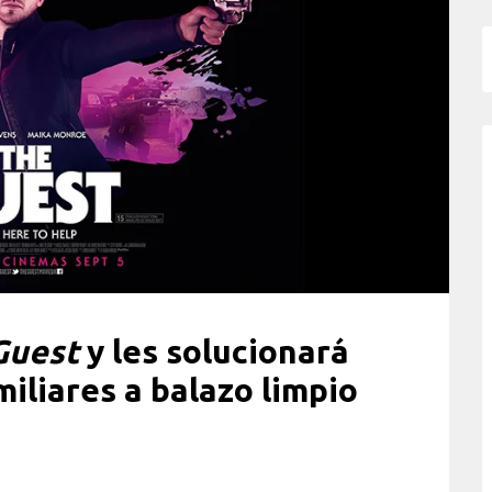
Guest
y les solucionará
iliares a balazo limpio