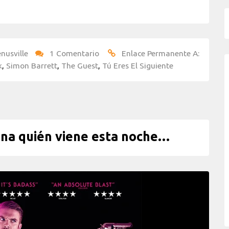
nusville
1 Comentario
Enlace Permanente A:
k
,
Simon Barrett
,
The Guest
,
Tú Eres El Siguiente
ina quién viene esta noche…