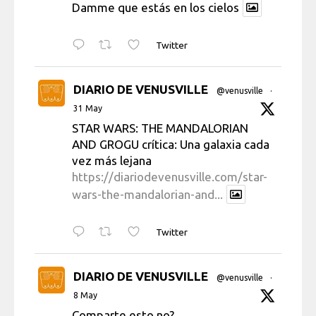
Damme que estás en los cielos
Twitter
DIARIO DE VENUSVILLE
@venusville
·
31 May
STAR WARS: THE MANDALORIAN
AND GROGU crítica: Una galaxia cada
vez más lejana
https://diariodevenusville.com/star-
wars-the-mandalorian-and...
Twitter
DIARIO DE VENUSVILLE
@venusville
·
8 May
Comparte esto no?