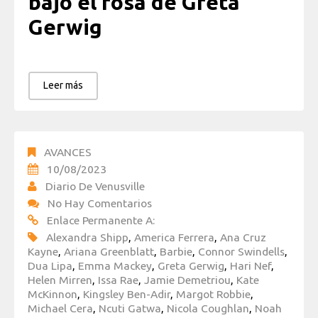
bajo el rosa de Greta
Gerwig
Leer más
AVANCES
10/08/2023
Diario De Venusville
No Hay Comentarios
Enlace Permanente A:
Alexandra Shipp
,
America Ferrera
,
Ana Cruz
Kayne
,
Ariana Greenblatt
,
Barbie
,
Connor Swindells
,
Dua Lipa
,
Emma Mackey
,
Greta Gerwig
,
Hari Nef
,
Helen Mirren
,
Issa Rae
,
Jamie Demetriou
,
Kate
McKinnon
,
Kingsley Ben-Adir
,
Margot Robbie
,
Michael Cera
,
Ncuti Gatwa
,
Nicola Coughlan
,
Noah