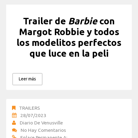
Trailer de
Barbie
con
Margot Robbie y todos
los modelitos perfectos
que luce en la peli
Leer más
TRAILERS
28/07/2023
Diario De Venusville
No Hay Comentarios
Enlace Permanente A: