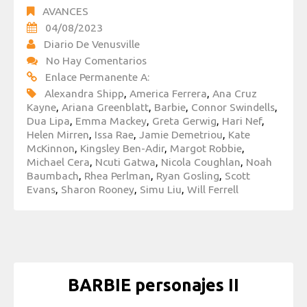
AVANCES
04/08/2023
Diario De Venusville
No Hay Comentarios
Enlace Permanente A:
Alexandra Shipp
,
America Ferrera
,
Ana Cruz
Kayne
,
Ariana Greenblatt
,
Barbie
,
Connor Swindells
,
Dua Lipa
,
Emma Mackey
,
Greta Gerwig
,
Hari Nef
,
Helen Mirren
,
Issa Rae
,
Jamie Demetriou
,
Kate
McKinnon
,
Kingsley Ben-Adir
,
Margot Robbie
,
Michael Cera
,
Ncuti Gatwa
,
Nicola Coughlan
,
Noah
Baumbach
,
Rhea Perlman
,
Ryan Gosling
,
Scott
Evans
,
Sharon Rooney
,
Simu Liu
,
Will Ferrell
BARBIE personajes II