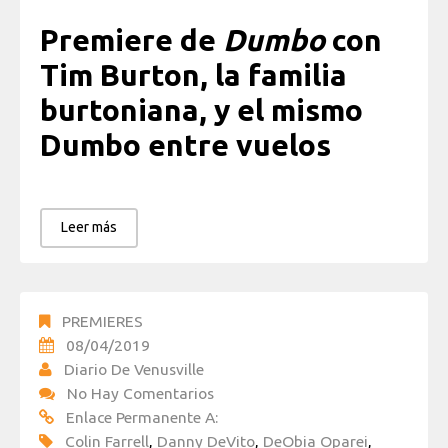
Premiere de
Dumbo
con
Tim Burton, la familia
burtoniana, y el mismo
Dumbo entre vuelos
Leer más
PREMIERES
08/04/2019
Diario De Venusville
No Hay Comentarios
Enlace Permanente A:
Colin Farrell
,
Danny DeVito
,
DeObia Oparei
,