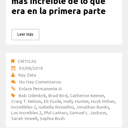
más increíble de lo que
era en la primera parte
Leer más
CRÍTICAS
03/08/2018
Ray Zeta
No Hay Comentarios
Enlace Permanente A:
Bob Odenkirk
,
Brad Bird
,
Catherine Keener
,
Craig T. Nelson
,
Eli Fucile
,
Holly Hunter
,
Huck Milner
,
Incredibles 2
,
Isabella Rossellini
,
Jonathan Banks
,
Los Increíbles 2
,
Phil LaMarr
,
Samuel L. Jackson
,
Sarah Vowell
,
Sophia Bush